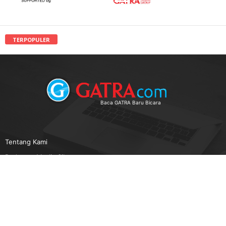
TERPOPULER
Baca GATRA Baru Bicara
Tentang Kami
Pedoman Media Siber
Karir
Beriklan
Disclaimer