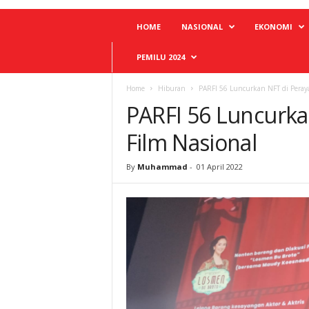
HOME
NASIONAL
EKONOMI
PEMILU 2024
Home
Hiburan
PARFI 56 Luncurkan NFT di Peraya
PARFI 56 Luncurka
Film Nasional
By
Muhammad
-
01 April 2022