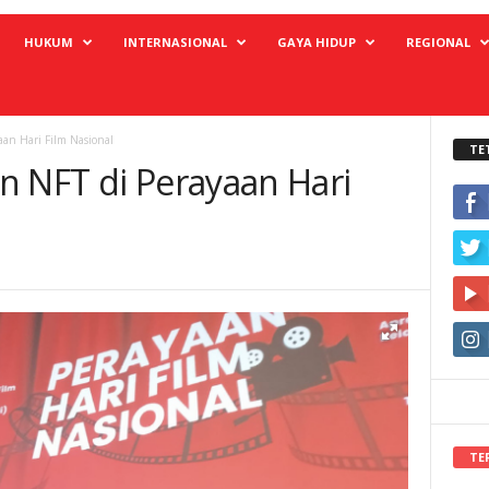
HUKUM
INTERNASIONAL
GAYA HIDUP
REGIONAL
an Hari Film Nasional
TE
n NFT di Perayaan Hari