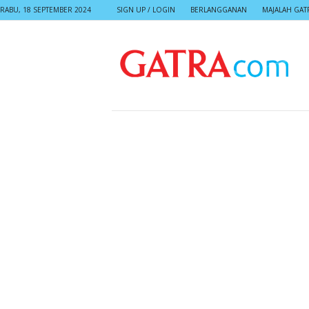
RABU, 18 SEPTEMBER 2024
SIGN UP / LOGIN
BERLANGGANAN
MAJALAH GAT
G
A
T
R
A