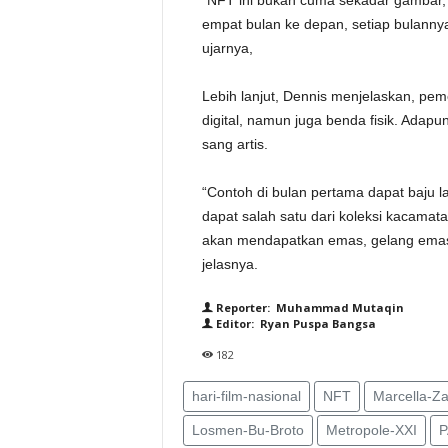
“NFT ini bukan cuma sekadar gambar, t
empat bulan ke depan, setiap bulannya
ujarnya,
Lebih lanjut, Dennis menjelaskan, pe
digital, namun juga benda fisik. Adapu
sang artis.
“Contoh di bulan pertama dapat baju l
dapat salah satu dari koleksi kacamat
akan mendapatkan emas, gelang emas 
jelasnya.
Reporter: Muhammad Mutaqin
Editor: Ryan Puspa Bangsa
182
hari-film-nasional
NFT
Marcella-Zal
Losmen-Bu-Broto
Metropole-XXI
P