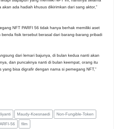
etapi siapapun yang memiliki NFT ini, nantinya selama
 akan ada hadiah khusus dikirimkan dari sang aktor,”
megang NFT PARFI 56 tidak hanya berhak memiliki aset
n benda fisik tersebut berasal dari barang-barang pribadi
angsung dari lemari bajunya, di bulan kedua nanti akan
anya, dan puncaknya nanti di bulan keempat, orang itu
yang bisa digrafir dengan nama si pemegang NFT,”
iyanti
Maudy-Koesnaedi
Non-Fungible-Token
ARFI-56
film