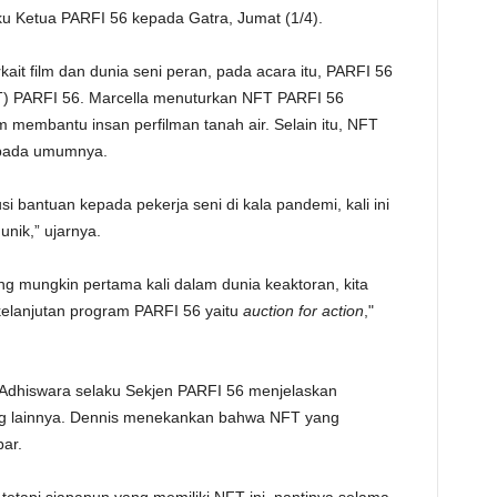
aku Ketua PARFI 56 kepada Gatra, Jumat (1/4).
TE
kait film dan dunia seni peran, pada acara itu, PARFI 56
) PARFI 56. Marcella menuturkan NFT PARFI 56
 membantu insan perfilman tanah air. Selain itu, NFT
pada umumnya.
i bantuan kepada pekerja seni di kala pandemi, kali ini
unik,” ujarnya.
ang mungkin pertama kali dalam dunia keaktoran, kita
h kelanjutan program PARFI 56 yaitu
auction for action
,"
Adhiswara selaku Sekjen PARFI 56 menjelaskan
g lainnya. Dennis menekankan bahwa NFT yang
bar.