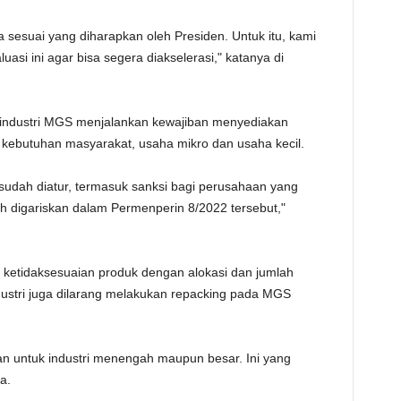
TE
a sesuai yang diharapkan oleh Presiden. Untuk itu, kami
si ini agar bisa segera diakselerasi," katanya di
g industri MGS menjalankan kewajiban menyediakan
kebutuhan masyarakat, usaha mikro dan usaha kecil.
udah diatur, termasuk sanksi bagi perusahaan yang
h digariskan dalam Permenperin 8/2022 tersebut,"
it ketidaksesuaian produk dengan alokasi dan jumlah
ndustri juga dilarang melakukan repacking pada MGS
kan untuk industri menengah maupun besar. Ini yang
a.