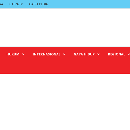
RA
GATRA TV
GATRA PEDIA
HUKUM
INTERNASIONAL
GAYA HIDUP
REGIONAL