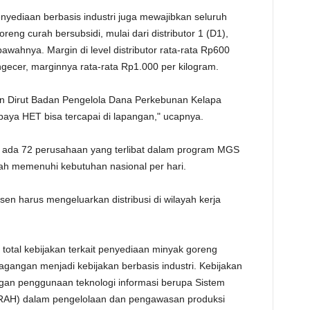
nyediaan berbasis industri juga mewajibkan seluruh
reng curah bersubsidi, mulai dari distributor 1 (D1),
di bawahnya. Margin di level distributor rata-rata Rp600
ngecer, marginnya rata-rata Rp1.000 per kilogram.
rkan Dirut Badan Pengelola Dana Perkebunan Kelapa
paya HET bisa tercapai di lapangan," ucapnya.
h ada 72 perusahaan yang terlibat dalam program MGS
lah memenuhi kebutuhan nasional per hari.
n harus mengeluarkan distribusi di wilayah kerja
total kebijakan terkait penyediaan minyak goreng
agangan menjadi kebijakan berbasis industri. Kebijakan
dengan penggunaan teknologi informasi berupa Sistem
IRAH) dalam pengelolaan dan pengawasan produksi