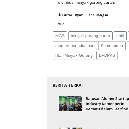
distribusi minyak goreng curah.
Editor: Ryan Puspa Bangsa
29
MGS
minyak-goreng-curah
polri
menteri-perindustrian
Kemenperin
HET-Minyak-Goreng
BPDPKS
BERITA TERKAIT
Ratusan Alumni Startup
Industry Kemenperin
Bersatu dalam Starfind