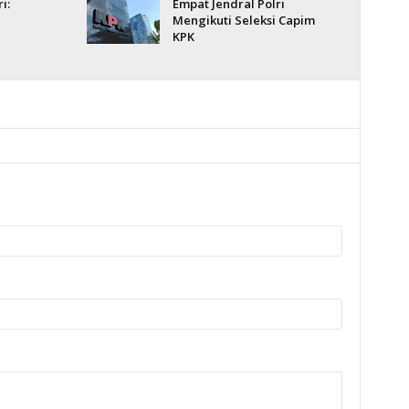
i:
Empat Jendral Polri
Mengikuti Seleksi Capim
KPK