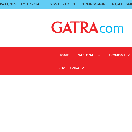
RABU, 18 SEPTEMBER 2024
SIGN UP / LOGIN
BERLANGGANAN
MAJALAH GAT
G
A
T
R
A
HOME
NASIONAL
EKONOMI
PEMILU 2024