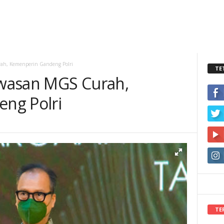
ah, Kemenperin Gandeng Polri
TE
wasan MGS Curah,
ng Polri