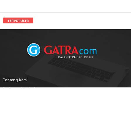
TERPOPULER
Baca GATRA Baru Bicara
Tentang Kami
Pedoman Media Siber
Karir
Beriklan
Disclaimer