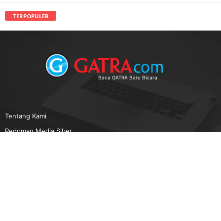
TERPOPULER
Baca GATRA Baru Bicara
Tentang Kami
Pedoman Media Siber
Karir
Beriklan
Disclaimer