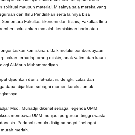
 spiritual maupun material. Misalnya saja mereka yang
eguruan dan Ilmu Pendidikan serta lainnya bisa
l. Sementara Fakultas Ekonomi dan Bisnis, Fakultas Ilmu
t memberi solusi akan masalah kemiskinan harta atau
engentaskan kemiskinan. Baik melalui pemberdayaan
erpihakan terhadap orang miskin, anak yatim, dan kaum
teologi Al-Maun Muhammadiyah.
t dijauhkan dari sifat-sifat iri, dengki, culas dan
 juga dapat dijadikan sebagai momen koreksi untuk
ungkasnya.
djar Msc , Muhadjir dikenal sebagai legenda UMM.
sukses membawa UMM menjadi perguruan tinggi swasta
ndonesia. Padahal semula distigma negatif sebagai
s murah meriah.