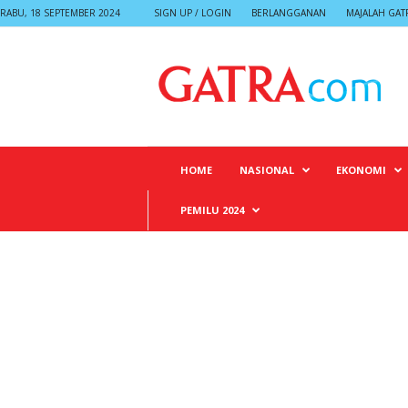
RABU, 18 SEPTEMBER 2024
SIGN UP / LOGIN
BERLANGGANAN
MAJALAH GAT
G
A
T
R
A
HOME
NASIONAL
EKONOMI
PEMILU 2024