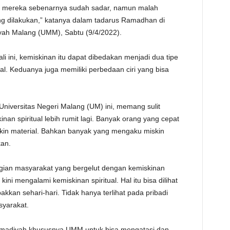
an mereka sebenarnya sudah sadar, namun malah
TE
ng dilakukan,” katanya dalam tadarus Ramadhan di
ah Malang (UMM), Sabtu (9/4/2022).
 ini, kemiskinan itu dapat dibedakan menjadi dua tipe
tual. Keduanya juga memiliki perbedaan ciri yang bisa
Universitas Negeri Malang (UM) ini, memang sulit
an spiritual lebih rumit lagi. Banyak orang yang cepat
kin material. Bahkan banyak yang mengaku miskin
kan.
gian masyarakat yang bergelut dengan kemiskinan
ini mengalami kemiskinan spiritual. Hal itu bisa dilihat
kkan sehari-hari. Tidak hanya terlihat pada pribadi
syarakat.
madiyah khususnya UMM untuk bisa mengatasi dan