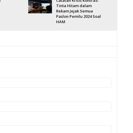
n
Catatan Kritis KontraS:
Tinta Hitam dalam
Rekam Jejak Semua
Paslon Pemilu 2024 Soal
HAM