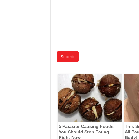
5 Parasite-Causing Foods
This S
You Should Stop Eating
All Pa
Right Now
Body!