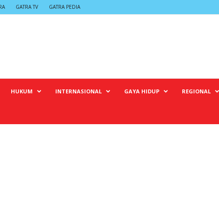
RA
GATRA TV
GATRA PEDIA
HUKUM
INTERNASIONAL
GAYA HIDUP
REGIONAL