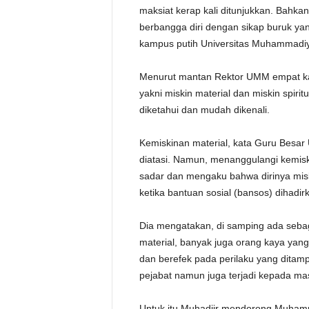
maksiat kerap kali ditunjukkan. Bahk
berbangga diri dengan sikap buruk ya
kampus putih Universitas Muhammadiy
Menurut mantan Rektor UMM empat kali
yakni miskin material dan miskin spiri
diketahui dan mudah dikenali.
Kemiskinan material, kata Guru Besar 
diatasi. Namun, menanggulangi kemiskin
sadar dan mengaku bahwa dirinya mis
ketika bantuan sosial (bansos) dihadir
Dia mengatakan, di samping ada seba
material, banyak juga orang kaya yang k
dan berefek pada perilaku yang ditampa
pejabat namun juga terjadi kepada ma
Untuk itu Muhadjir mendorong Muham