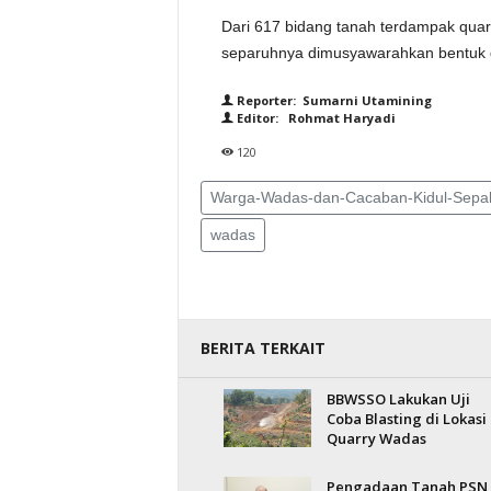
Dari 617 bidang tanah terdampak qua
separuhnya dimusyawarahkan bentuk d
Reporter: Sumarni Utamining
Editor: Rohmat Haryadi
120
Warga-Wadas-dan-Cacaban-Kidul-Sepak
wadas
BERITA TERKAIT
BBWSSO Lakukan Uji
Coba Blasting di Lokasi
Quarry Wadas
Pengadaan Tanah PSN