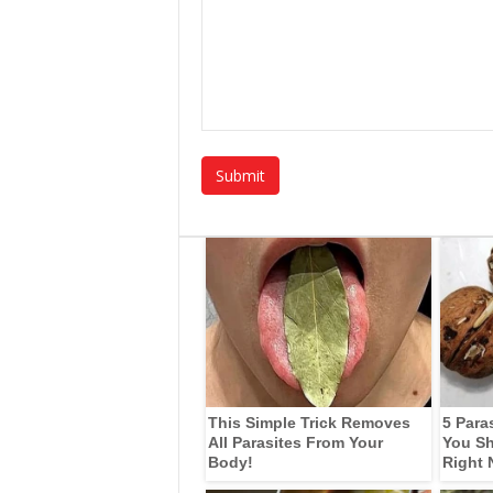
This Simple Trick Removes
5 Para
All Parasites From Your
You Sh
Body!
Right