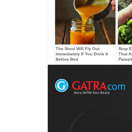
The Stool Will Fly Out
Stop E
Immediately If You Drink It
That A
Before Bed
Parasi
Baca GATRA Baru Bicara