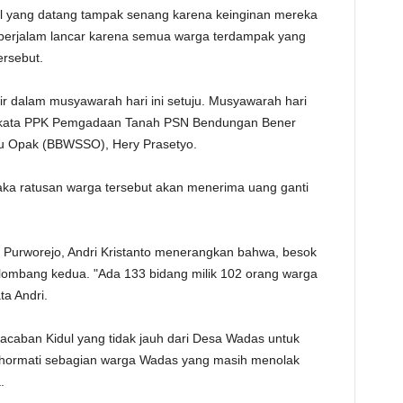
 yang datang tampak senang karena keinginan mereka
TE
 berjalam lancar karena semua warga terdampak yang
ersebut.
ir dalam musyawarah hari ini setuju. Musyawarah hari
g," kata PPK Pemgadaan Tanah PSN Bendungan Bener
yu Opak (BBWSSO), Hery Prasetyo.
maka ratusan warga tersebut akan menerima uang ganti
 Purworejo, Andri Kristanto menerangkan bahwa, besok
ombang kedua. "Ada 133 bidang milik 102 orang warga
a Andri.
acaban Kidul yang tidak jauh dari Desa Wadas untuk
nghormati sebagian warga Wadas yang masih menolak
.