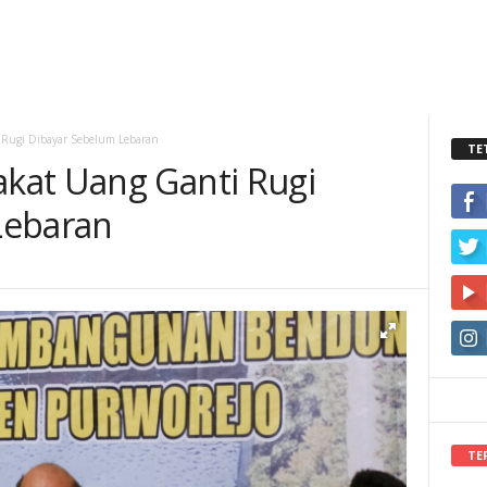
 Rugi Dibayar Sebelum Lebaran
TE
kat Uang Ganti Rugi
Lebaran