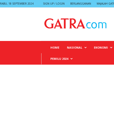
RABU, 18 SEPTEMBER 2024
SIGN UP / LOGIN
BERLANGGANAN
MAJALAH GAT
G
A
T
R
A
HOME
NASIONAL
EKONOMI
PEMILU 2024