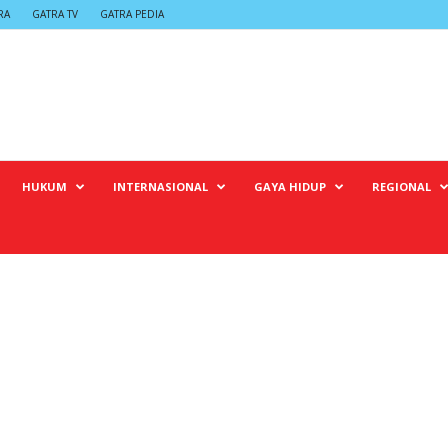
RA
GATRA TV
GATRA PEDIA
HUKUM
INTERNASIONAL
GAYA HIDUP
REGIONAL