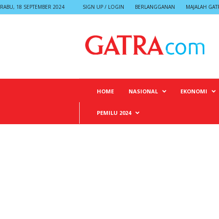
RABU, 18 SEPTEMBER 2024
SIGN UP / LOGIN
BERLANGGANAN
MAJALAH GAT
G
A
T
R
A
HOME
NASIONAL
EKONOMI
PEMILU 2024