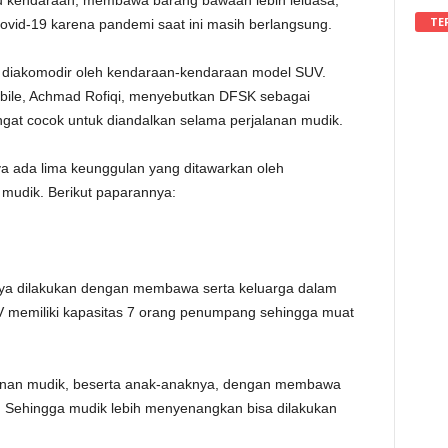
u kendaraan, membawa barang bawaan lebih leluasa,
TE
ovid-19 karena pandemi saat ini masih berlangsung.
a diakomodir oleh kendaraan-kendaraan model SUV.
bile, Achmad Rofiqi, menyebutkan DFSK sebagai
gat cocok untuk diandalkan selama perjalanan mudik.
 ada lima keunggulan yang ditawarkan oleh
mudik. Berikut paparannya:
ya dilakukan dengan membawa serta keluarga dalam
 memiliki kapasitas 7 orang penumpang sehingga muat
lanan mudik, beserta anak-anaknya, dengan membawa
r. Sehingga mudik lebih menyenangkan bisa dilakukan