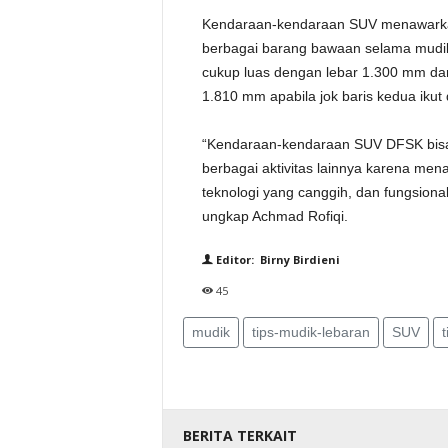
Kendaraan-kendaraan SUV menawarka
berbagai barang bawaan selama mudik.
cukup luas dengan lebar 1.300 mm da
1.810 mm apabila jok baris kedua ikut d
“Kendaraan-kendaraan SUV DFSK bisa 
berbagai aktivitas lainnya karena men
teknologi yang canggih, dan fungsion
ungkap Achmad Rofiqi.
Editor: Birny Birdieni
45
mudik
tips-mudik-lebaran
SUV
BERITA TERKAIT