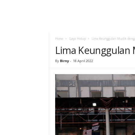
Home
Gaya Hidup
Lima Keunggulan Mudik deng
Lima Keunggulan 
By
Birny
-
18 April 2022