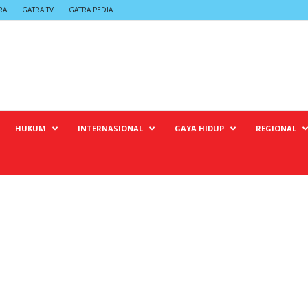
RA
GATRA TV
GATRA PEDIA
HUKUM
INTERNASIONAL
GAYA HIDUP
REGIONAL