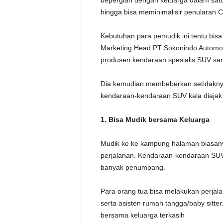
bepergian dengan keluarga dalam sat
hingga bisa meminimalisir penularan C
Kebutuhan para pemudik ini tentu bis
Marketing Head PT Sokonindo Automo
produsen kendaraan spesialis SUV san
Dia kemudian membeberkan setidaknya
kendaraan-kendaraan SUV kala diajak 
1.
Bisa Mudik bersama
Keluarga
Mudik ke ke kampung halaman biasan
perjalanan. Kendaraan-kendaraan SUV
banyak penumpang.
Para orang tua bisa melakukan perja
serta asisten rumah tangga/baby sitte
bersama keluarga terkasih