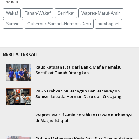
1058
Wakaf
Tanah-Wakaf
Sertifikat
Wapres-Maruf-Amin
Sumsel
Gubernur-Sumsel-Herman-Deru
sumbagsel
BERITA TERKAIT
Raup Ratusan Juta dari Bank, Mafia Pemalsu
Sertifikat Tanah Ditangkap
PKS Serahkan SK Bacagub Dan Bacawagub
Sumsel kepada Herman Deru dan Cik Ujang
Wapres Ma’ruf Amin Serahkan Hewan Kurbannya
di Masjid Istiqlal
Diduga Melanggar Kode Etik, Dua Oknum Notaris