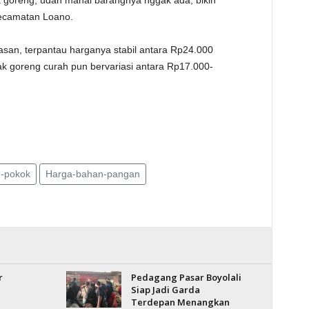
 goreng, udah mahal barangnya nggak ada, bikin
Kecamatan Loano.
san, terpantau harganya stabil antara Rp24.000
ak goreng curah pun bervariasi antara Rp17.000-
-pokok
Harga-bahan-pangan
r
Pedagang Pasar Boyolali
Siap Jadi Garda
Terdepan Menangkan