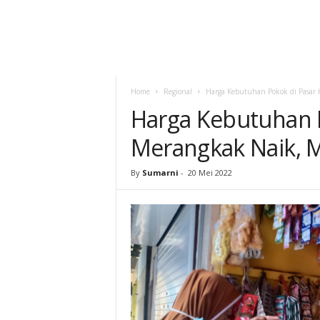
Home
Regional
Harga Kebutuhan Pokok di Pasar K
Harga Kebutuhan P
Merangkak Naik, Me
By
Sumarni
-
20 Mei 2022