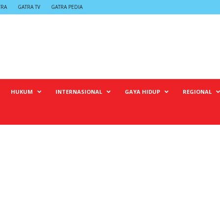
TRA
GATRA TV
GATRA PEDIA
HUKUM
INTERNASIONAL
GAYA HIDUP
REGIONAL