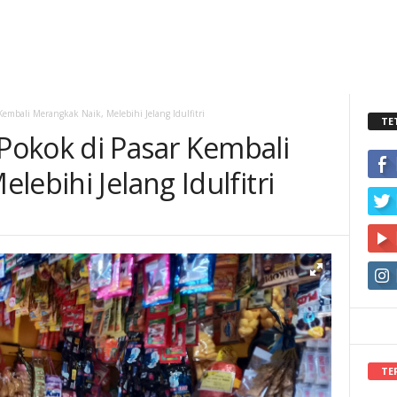
embali Merangkak Naik, Melebihi Jelang Idulfitri
TE
okok di Pasar Kembali
lebihi Jelang Idulfitri