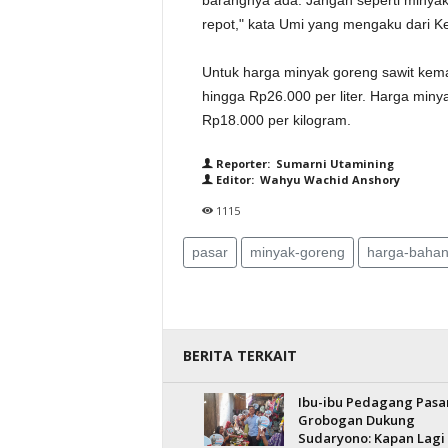
barangnya ada. Jangan seperti minyak
repot," kata Umi yang mengaku dari 
Untuk harga minyak goreng sawit kema
hingga Rp26.000 per liter. Harga miny
Rp18.000 per kilogram.
Reporter: Sumarni Utamining
Editor: Wahyu Wachid Anshory
1115
pasar
minyak-goreng
harga-bahan
BERITA TERKAIT
Ibu-ibu Pedagang Pasa
Grobogan Dukung
Sudaryono: Kapan Lagi