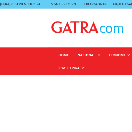
JUMAT, 20 SEPTEMBER 2024
SIGN UP / LOGIN
BERLANGGANAN
MAJALAH GA
G
A
T
R
A
HOME
NASIONAL
EKONOMI
PEMILU 2024