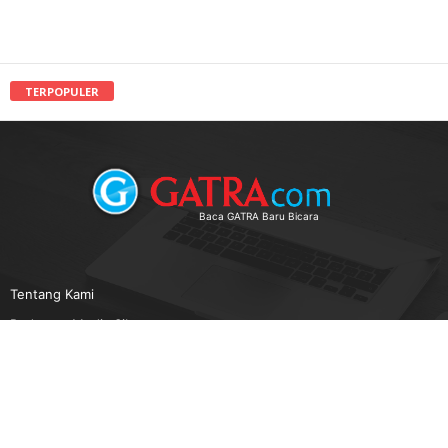
TERPOPULER
Baca GATRA Baru Bicara
Tentang Kami
Pedoman Media Siber
Karir
Beriklan
Disclaimer