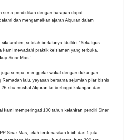
TE
n serta pendidikan dengan harapan dapat
alami dan mengamalkan ajaran Alquran dalam
laturahim, setelah berlalunya Idulfitri. “Sekaligus
 kami mewadahi praktik keislaman yang terbuka,
gkup Sinar Mas.”
M juga sempat menggelar wakaf dengan dukungan
amadan lalu, yayasan bersama sejumlah pilar bisnis
i 26 ribu mushaf Alquran ke berbagai kalangan dan
al kami memperingati 100 tahun kelahiran pendiri Sinar
 Sinar Mas, telah terdonasikan lebih dari 1 juta