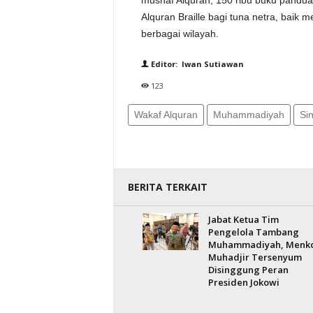
mushaf Alquran, 150 ribu buku pandu
Alquran Braille bagi tuna netra, baik m
berbagai wilayah.
Editor: Iwan Sutiawan
123
Wakaf Alquran
Muhammadiyah
Si
BERITA TERKAIT
Jabat Ketua Tim
Pengelola Tambang
Muhammadiyah, Menk
Muhadjir Tersenyum
Disinggung Peran
Presiden Jokowi