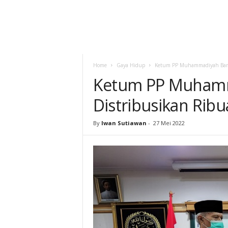
Home
Gaya Hidup
Ketum PP Muhammadiyah Bant
Ketum PP Muhamm
Distribusikan Rib
By
Iwan Sutiawan
-
27 Mei 2022