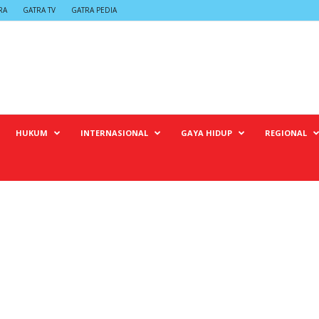
RA
GATRA TV
GATRA PEDIA
HUKUM
INTERNASIONAL
GAYA HIDUP
REGIONAL