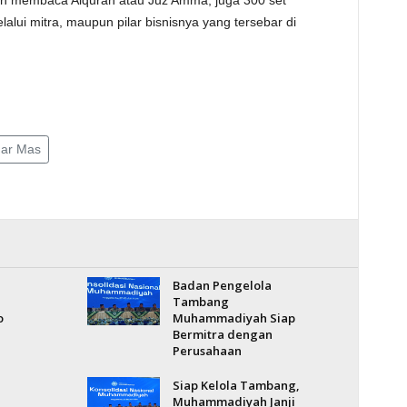
an membaca Alquran atau Juz Amma, juga 300 set
elalui mitra, maupun pilar bisnisnya yang tersebar di
nar Mas
Badan Pengelola
Tambang
o
Muhammadiyah Siap
Bermitra dengan
Perusahaan
Siap Kelola Tambang,
Muhammadiyah Janji