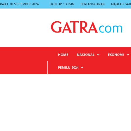
RABU, 18 SEPTEMBER 2024
SIGN UP / LOGIN
BERLANGGANAN
MAJALAH GAT
G
A
T
R
A
HOME
NASIONAL
EKONOMI
PEMILU 2024