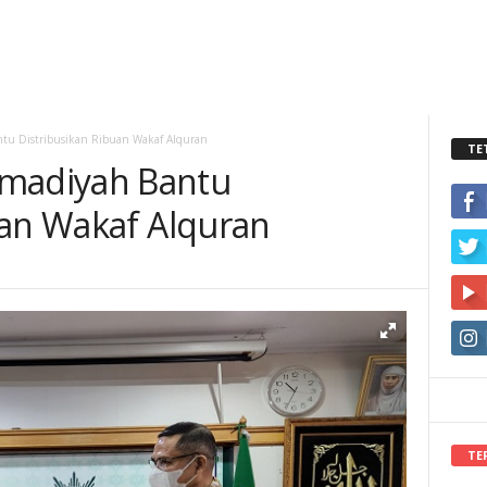
u Distribusikan Ribuan Wakaf Alquran
TE
adiyah Bantu
uan Wakaf Alquran