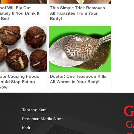
ool Will Fly Out
This Simple Trick Removes
tely If You Drink It
All Parasites From Your
 Bed
Body!
site-Causing Foods
Doctor: One Teaspoon Kills
ould Stop Eating
All Worms in Your Body!
 Now
Tentang Kami
Pedoman Media Siber
Karir