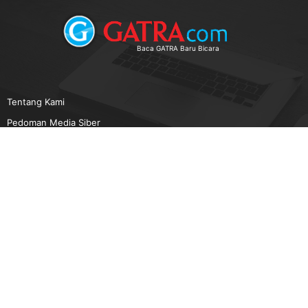
Baca GATRA Baru Bicara
Tentang Kami
Pedoman Media Siber
Karir
Beriklan
Disclaimer