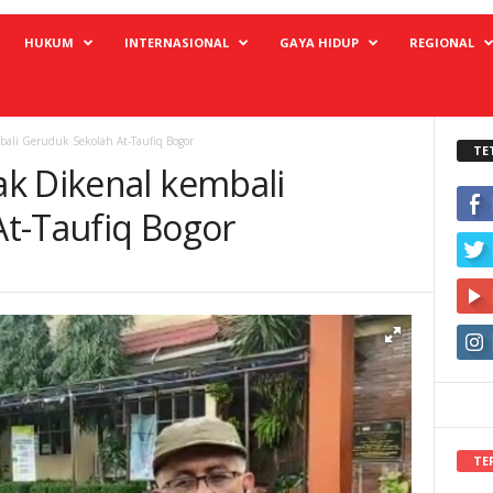
HUKUM
INTERNASIONAL
GAYA HIDUP
REGIONAL
ali Geruduk Sekolah At-Taufiq Bogor
TE
k Dikenal kembali
t-Taufiq Bogor