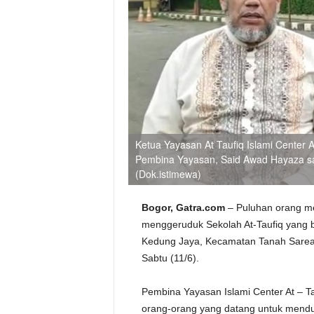
Ketua Yayasan At Taufiq Islami Center A
Pembina Yayasan, Said Awad Hayaza saa
(Dok.istimewa)
Bogor, Gatra.com
– Puluhan orang me
menggeruduk Sekolah At-Taufiq yang b
Kedung Jaya, Kecamatan Tanah Sareal,
Sabtu (11/6).
Pembina Yayasan Islami Center At – T
orang-orang yang datang untuk mendu