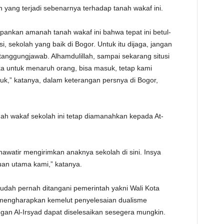
n yang terjadi sebenarnya terhadap tanah wakaf ini.
TE
pankan amanah tanah wakaf ini bahwa tepat ini betul-
, sekolah yang baik di Bogor. Untuk itu dijaga, jangan
anggungjawab. Alhamdulillah, sampai sekarang situsi
ka untuk menaruh orang, bisa masuk, tetap kami
k,” katanya, dalam keterangan persnya di Bogor,
h wakaf sekolah ini tetap diamanahkan kepada At-
hawatir mengirimkan anaknya sekolah di sini. Insya
juan utama kami,” katanya.
sudah pernah ditangani pemerintah yakni Wali Kota
a mengharapkan kemelut penyelesaian dualisme
ngan Al-Irsyad dapat diselesaikan sesegera mungkin.