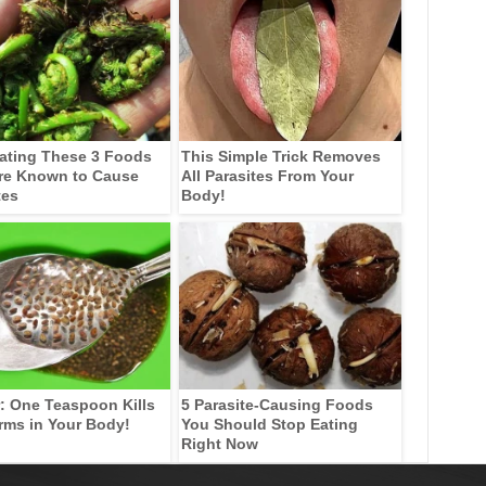
ating These 3 Foods
This Simple Trick Removes
re Known to Cause
All Parasites From Your
tes
Body!
: One Teaspoon Kills
5 Parasite-Causing Foods
rms in Your Body!
You Should Stop Eating
Right Now