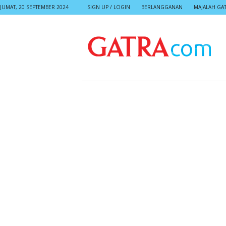
JUMAT, 20 SEPTEMBER 2024
SIGN UP / LOGIN
BERLANGGANAN
MAJALAH GA
G
A
T
R
A