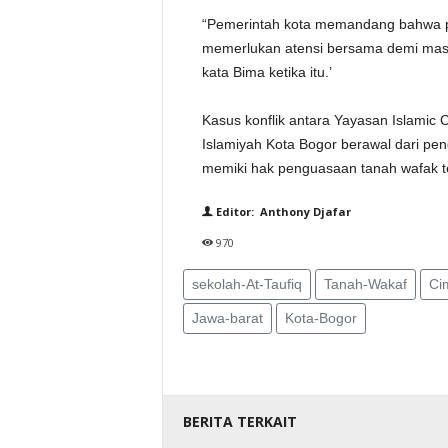
“Pemerintah kota memandang bahwa pers
memerlukan atensi bersama demi masa 
kata Bima ketika itu.’
Kasus konflik antara Yayasan Islamic C
Islamiyah Kota Bogor berawal dari p
memiki hak penguasaan tanah wafak t
Editor: Anthony Djafar
970
sekolah-At-Taufiq
Tanah-Wakaf
Ci
Jawa-barat
Kota-Bogor
BERITA TERKAIT