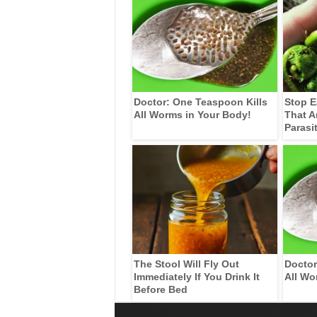
Doctor: One Teaspoon Kills
Stop E
All Worms in Your Body!
That A
Parasi
The Stool Will Fly Out
Doctor
Immediately If You Drink It
All Wo
Before Bed