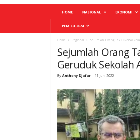
HOME
NASIONAL
EKONOMI
PEMILU 2024
Home
Regional
Sejumlah Orang Tak Dikenal kemb
Sejumlah Orang Ta
Geruduk Sekolah A
By
Anthony Djafar
-
11 Juni 2022