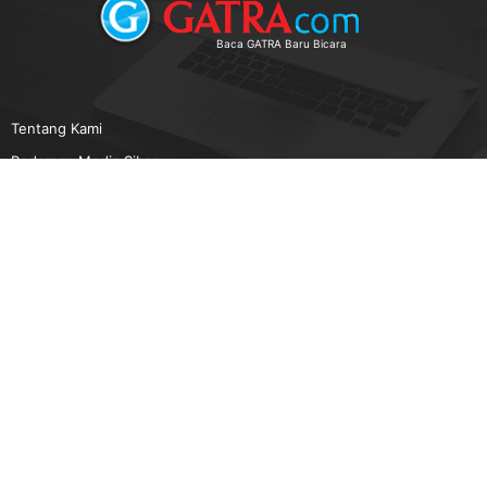
Baca GATRA Baru Bicara
Tentang Kami
Pedoman Media Siber
Karir
Beriklan
Disclaimer