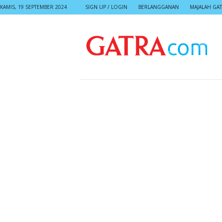
KAMIS, 19 SEPTEMBER 2024
SIGN UP / LOGIN
BERLANGGANAN
MAJALAH GA
G
A
T
R
A