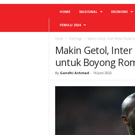
HOME
NASIONAL
EKONOMI
PEMILU 2024
Home
Olahraga
Makin Getol, Inter Milan Mulai
Makin Getol, Inter
untuk Boyong Rom
By
Gandhi Achmad
-
16 Juni 2022