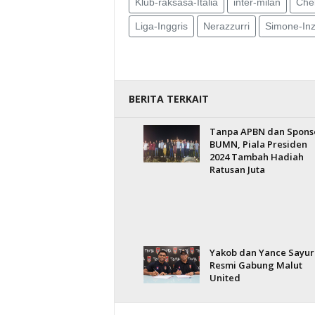
Klub-raksasa-Italia
inter-milan
Che
Liga-Inggris
Nerazzurri
Simone-Inz
BERITA TERKAIT
Tanpa APBN dan Spons
BUMN, Piala Presiden
2024 Tambah Hadiah
Ratusan Juta
Yakob dan Yance Sayur
Resmi Gabung Malut
United