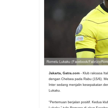
Romelu Lukaku (Facebook/FabrizioRo
Jakarta, Gatra.com
- Klub raksasa Ita
dengan Chelsea pada Rabu (15/6). Me
Inter sedang menjalin kesepakatan 
Lukaku.
“Pertemuan berjalan positif. Kedua kl
Lukaku,” tulis Romano di akun Facebo