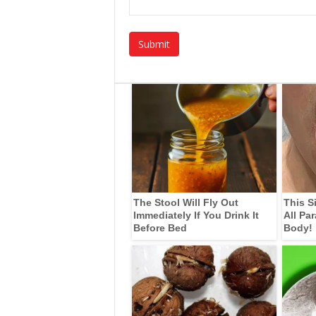
The Stool Will Fly Out
This S
Immediately If You Drink It
All Pa
Before Bed
Body!