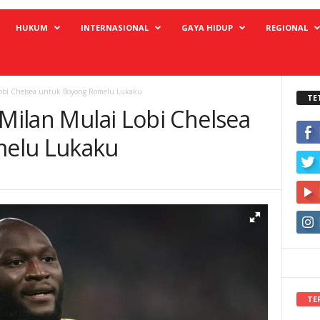
HUKUM
INTERNASIONAL
GAYA HIDUP
REGIONAL
 Lobi Chelsea untuk Boyong Romelu Lukaku
TE
 Milan Mulai Lobi Chelsea
elu Lukaku