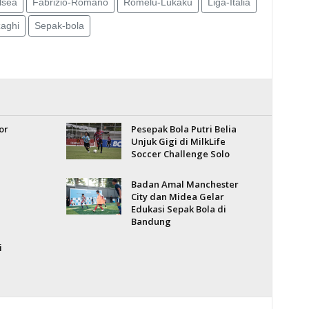
lsea
Fabrizio-Romano
Romelu-Lukaku
Liga-Italia
aghi
Sepak-bola
or
Pesepak Bola Putri Belia
Unjuk Gigi di MilkLife
Soccer Challenge Solo
Badan Amal Manchester
City dan Midea Gelar
Edukasi Sepak Bola di
Bandung
i