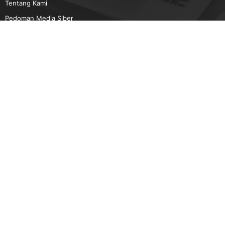
Tentang Kami
Pedoman Media Siber
Karir
Beriklan
Disclaimer
Unduh Aplikasi Gatra.com
Android
IOS