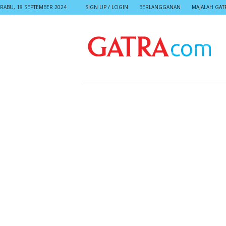
RABU, 18 SEPTEMBER 2024
SIGN UP / LOGIN
BERLANGGANAN
MAJALAH GAT
G
A
T
R
A