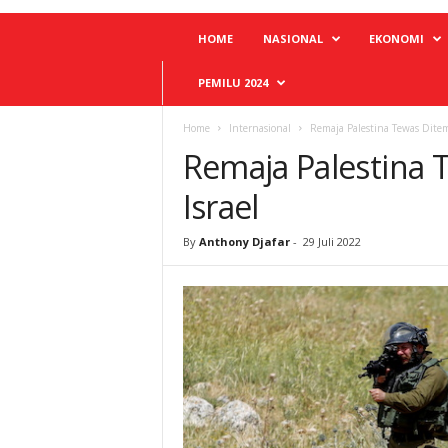
HOME
NASIONAL
EKONOMI
PEMILU 2024
Home
Internasional
Remaja Palestina Tewas Ditem
Remaja Palestina 
Israel
By
Anthony Djafar
-
29 Juli 2022