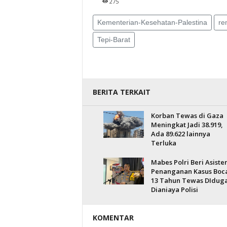
275
Kementerian-Kesehatan-Palestina
re
Tepi-Barat
BERITA TERKAIT
Korban Tewas di Gaza
Meningkat Jadi 38.919,
Ada 89.622 lainnya
Terluka
Mabes Polri Beri Asisten
Penanganan Kasus Boc
13 Tahun Tewas DIdug
Dianiaya Polisi
KOMENTAR