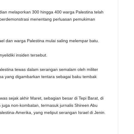
TE
dian melaporkan 300 hingga 400 warga Palestina telah
l berdemonstrasi menentang perluasan pemukiman
el dan warga Palestina mulai saling melempar batu.
elidiki insiden tersebut.
Palestina tewas dalam serangan semalam oleh militer
-apa yang digambarkan tentara sebagai baku tembak
was sejak akhir Maret, sebagian besar di Tepi Barat, di
 juga non-kombatan, termasuk jurnalis Shireen Abu
estina-Amerika, yang meliput serangan Israel di Jenin.