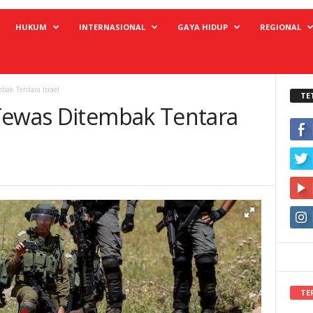
HUKUM
INTERNASIONAL
GAYA HIDUP
REGIONAL
bak Tentara Israel
TE
Tewas Ditembak Tentara