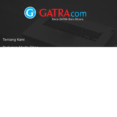
Baca GATRA Baru Bicara
Tentang Kami
Pedoman Media Siber
Karir
Beriklan
Disclaimer