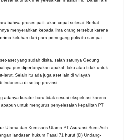
k bersama untuk menyelesaikan maslah ini. "Dalam arti
u bahwa proses pailit akan cepat selesai. Berkat
timnya menyerahkan kepada lima orang tersebut karena
erima keluhan dari para pemegang polis itu sampai
set-aset yang sudah disita, salah satunya Gedung
ualnya pun dipertanyakan apakah laku atau tidak untuk
-larut. Selain itu ada juga aset lain di wilayah
 Indonesia di setiap provinsi.
g adanya kurator baru tidak sesuai ekspektasi karena
n apapun untuk mengurus penyelesaian kepailitan PT
ktur Utama dan Komisaris Utama PT Asuransi Bumi Asih
ngan landasan hukum Pasal 71 huruf (D) Undang-