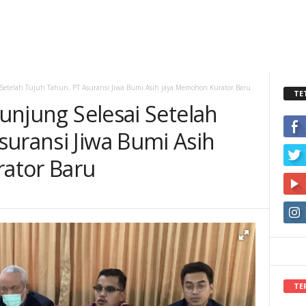
i Setelah Tujuh Tahun, PT Asuransi Jiwa Bumi Asih jaya Memohon Kurator Baru
TE
Kunjung Selesai Setelah
suransi Jiwa Bumi Asih
ator Baru