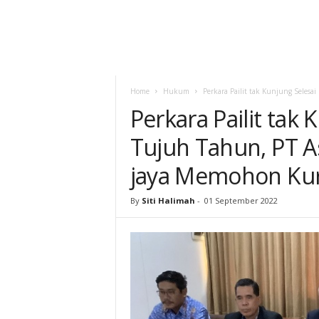
Home
Hukum
Perkara Pailit tak Kunjung Selesa
Perkara Pailit tak 
Tujuh Tahun, PT A
jaya Memohon Kur
By
Siti Halimah
-
01 September 2022