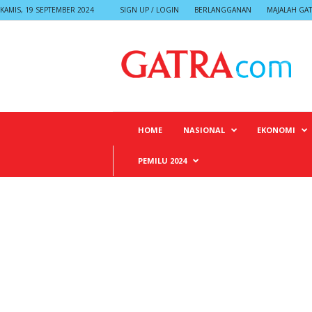
KAMIS, 19 SEPTEMBER 2024
SIGN UP / LOGIN
BERLANGGANAN
MAJALAH GA
G
A
T
R
A
HOME
NASIONAL
EKONOMI
PEMILU 2024