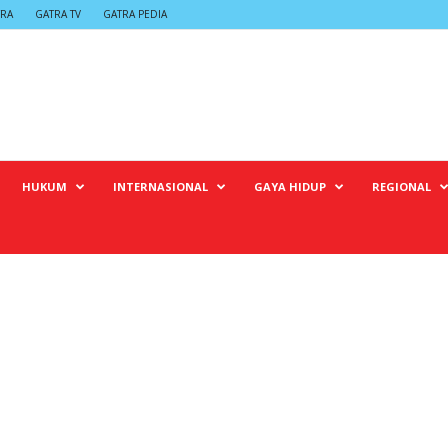
TRA
GATRA TV
GATRA PEDIA
HUKUM
INTERNASIONAL
GAYA HIDUP
REGIONAL