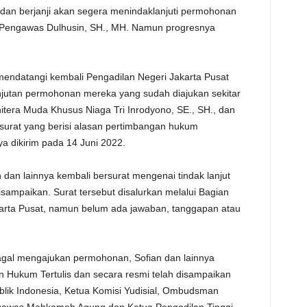
, dan berjanji akan segera menindaklanjuti permohonan
Pengawas Dulhusin, SH., MH. Namun progresnya
 mendatangi kembali Pengadilan Negeri Jakarta Pusat
njutan permohonan mereka yang sudah diajukan sekitar
nitera Muda Khusus Niaga Tri Inrodyono, SE., SH., dan
 surat yang berisi alasan pertimbangan hukum
a dikirim pada 14 Juni 2022.
 dan lainnya kembali bersurat mengenai tindak lanjut
ampaikan. Surat tersebut disalurkan melalui Bagian
rta Pusat, namun belum ada jawaban, tanggapan atau
agal mengajukan permohonan, Sofian dan lainnya
Hukum Tertulis dan secara resmi telah disampaikan
ik Indonesia, Ketua Komisi Yudisial, Ombudsman