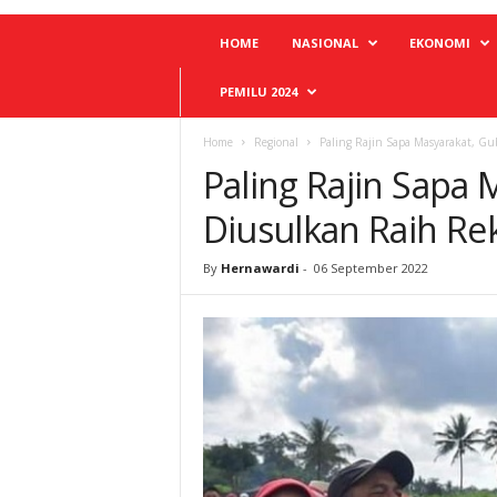
HOME
NASIONAL
EKONOMI
PEMILU 2024
Home
Regional
Paling Rajin Sapa Masyarakat, G
Paling Rajin Sapa
Diusulkan Raih Re
By
Hernawardi
-
06 September 2022