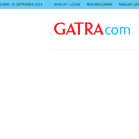
JUMAT, 20 SEPTEMBER 2024
SIGN UP / LOGIN
BERLANGGANAN
MAJALAH GA
G
A
T
R
A