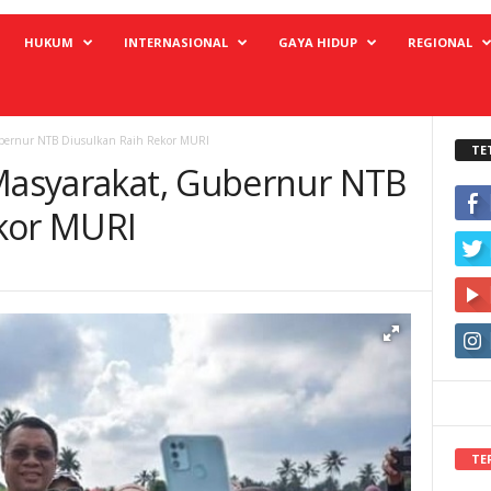
HUKUM
INTERNASIONAL
GAYA HIDUP
REGIONAL
ubernur NTB Diusulkan Raih Rekor MURI
TE
 Masyarakat, Gubernur NTB
kor MURI