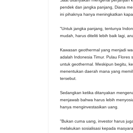
Saat ditanyakan mengenai perjanjian 
pendek dan jangka panjang, Diana men
ini pihaknya hanya meningkatkan kapas
"Untuk jangka panjang, tentunya Indone
mudah, harus diteliti lebih baik lagi, 
Kawasan geothermal yang menjadi wad
adalah Indonesia Timur. Pulau Flores 
untuk geothermal. Meskipun begitu, keb
menentukan daerah mana yang memili
tersebut.
Sedangkan ketika ditanyakan mengenai
menjawab bahwa harus lebih menyosiali
hanya menginvestasikan uang.
"Bukan cuma uang, investor harus ju
melakukan sosialisasi kepada masyarak