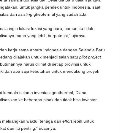
kerja sama Indonesia dan Selandia Baru dalam jangka
gatakan, untuk jangka pendek untuk Indonesia, saat
itas dari
asisting
gheotermal yang sudah ada.
sia ingin lokasi-lokasi yang baru, namun itu tidak
analisanya mana yang lebih berpotensi,” ujarnya.
ah kerja sama antara Indonesia dengan Selandia Baru
sedang dijajakan untuk menjadi salah satu
pilot project
utuhannya harus dilihat di setiap provinsi untuk
ki dan apa saja kebutuhan untuk mendukung proyek
 kendala selama investasi geothermal, Diana
sasikan ke beberapa pihak dan tidak bisa investor
ga meluangkan waktu, tenaga dan
effort
lebih untuk
at dan itu penting,” ucapnya.