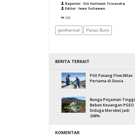
Reporter: Siti Halimah Trizandra
Editor: Iwan Sutiawan
360
geothermal
Panas Bumi
BERITA TERKAIT
PGE Pasang Flow2Max
Pertama di Dunia
Bunga Pinjaman Tinggi
Beban Keuangan PGEO
Diduga Meroket Jadi
208%
KOMENTAR