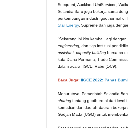
Seequent, Auckland UniServices, Waika
Selandia Baru juga bekerja sama den
perkembangan industri geothermal di I
Star Energy
, Supreme dan juga denga
"Sekarang ini kita kembali lagi dengan 
engineering
, dan tiga institusi pendid
assistant, capacity building
bersama dev
kata Diana Permana, Trade Commissio
dalam acara IIGCE, Rabu (14/9).
Baca Juga:
IIGCE 2022: Panas Bumi
Menurutnya, Pemerintah Selandia Bar
sharing
tentang geothermal dari level 
kemudian dari daerah-daerah bekerja s
Gadjah Mada (UGM) untuk memberika