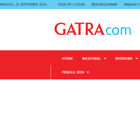
MINGGU, 22 SEPTEMBER 2024
SIGN UP / LOGIN
BERLANGGANAN
MAJALAH 
G
A
T
R
A
HOME
NASIONAL
EKONOMI
PEMILU 2024