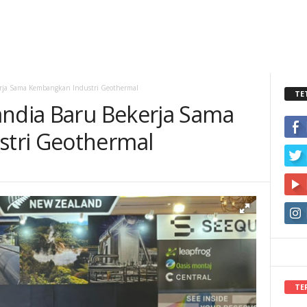
erja Sama Kembangkan Industri Geothermal
TE
andia Baru Bekerja Sama
tri Geothermal