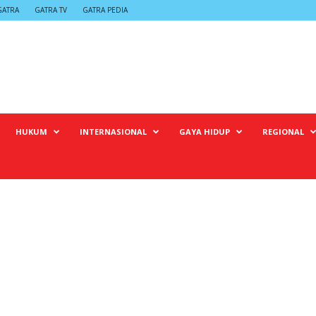
GATRA
GATRA TV
GATRA PEDIA
HUKUM
INTERNASIONAL
GAYA HIDUP
REGIONAL