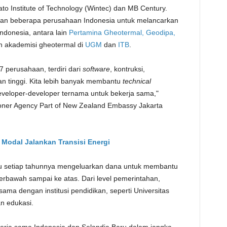
to Institute of Technology (Wintec) dan MB Century.
TE
gan beberapa perusahaan Indonesia untuk melancarkan
ndonesia, antara lain
Pertamina Gheotermal
,
Geodipa
,
n akademisi gheotermal di
UGM
dan
ITB
.
7 perusahaan, terdiri dari
software
, kontruksi,
ikan tinggi. Kita lebih banyak membantu
technical
eloper-developer ternama untuk bekerja sama,"
ner Agency Part of New Zealand Embassy Jakarta
 Modal Jalankan Transisi Energi
u setiap tahunnya mengeluarkan dana untuk membantu
terbawah sampai ke atas. Dari level pemerintahan,
ama dengan institusi pendidikan, seperti Universitas
n edukasi.