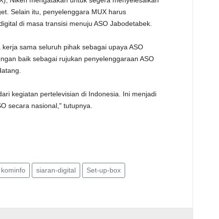
UX), Niken mengatakan untuk segera menyelesaikan
get. Selain itu, penyelenggara MUX harus
digital di masa transisi menuju ASO Jabodetabek.
a kerja sama seluruh pihak sebagai upaya ASO
dengan baik sebagai rujukan penyelenggaraan ASO
atang.
i kegiatan pertelevisian di Indonesia. Ini menjadi
secara nasional," tutupnya.
kominfo
siaran-digital
Set-up-box