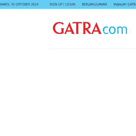
KAMIS, 10 OKTOBER 2024
SIGN UP / LOGIN
BERLANGGANAN
MAJALAH GATR
G
A
T
R
A