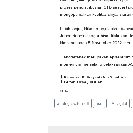
Bagi penyelenggara multipleksing (M
proses pendistribusian STB sesuai tar
mengoptimalkan kualitas sinyal siaran 
Lebih lanjut, Niken menjelaskan bahw
Jabodetabek ini agar bisa dilakukan 
Nasional pada 5 November 2022 mend
"Jabodetabek merupakan episentrum dar
momentum menjelang pelaksanaan ASO 
Reporter: Ridhayanti Nur Shadrina
Editor: Ucha Julistian
34
analog-switch-off
aso
TV-Digital