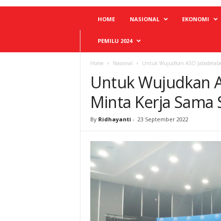
HOME
NASIONAL
EKONOMI
PEMILU 2024
Home
Nasional
Untuk Wujudkan ASO Jabodetabek
Untuk Wujudkan A
Minta Kerja Sama 
By
Ridhayanti
-
23 September 2022