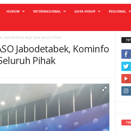
HUKUM
INTERNASIONAL
GAYA HIDUP
REGIONAL
, Kominfo Minta Kerja Sama Seluruh Pihak
TE
SO Jabodetabek, Kominfo
Seluruh Pihak