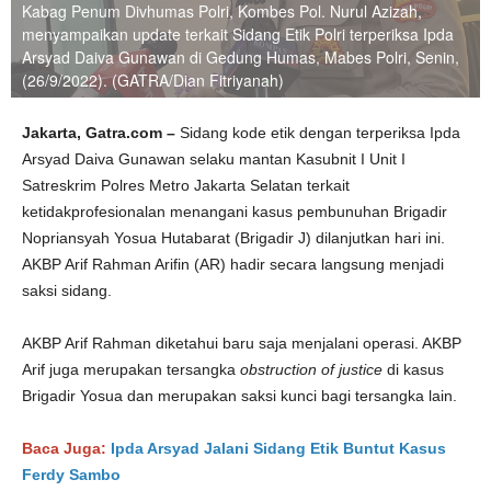
Kabag Penum Divhumas Polri, Kombes Pol. Nurul Azizah,
menyampaikan update terkait Sidang Etik Polri terperiksa Ipda
Arsyad Daiva Gunawan di Gedung Humas, Mabes Polri, Senin,
(26/9/2022). (GATRA/Dian Fitriyanah)
Jakarta, Gatra.com –
Sidang kode etik dengan terperiksa Ipda
Arsyad Daiva Gunawan selaku mantan Kasubnit I Unit I
Satreskrim Polres Metro Jakarta Selatan terkait
ketidakprofesionalan menangani kasus pembunuhan Brigadir
Nopriansyah Yosua Hutabarat (Brigadir J) dilanjutkan hari ini.
AKBP Arif Rahman Arifin (AR) hadir secara langsung menjadi
saksi sidang.
AKBP Arif Rahman diketahui baru saja menjalani operasi. AKBP
Arif juga merupakan tersangka
obstruction of justice
di kasus
Brigadir Yosua dan merupakan saksi kunci bagi tersangka lain.
Baca Juga:
Ipda Arsyad Jalani Sidang Etik Buntut Kasus
Ferdy Sambo