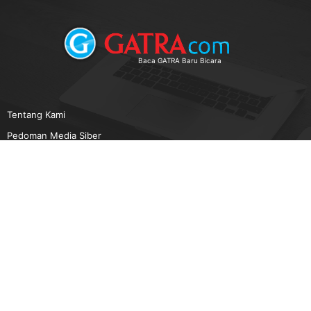
Baca GATRA Baru Bicara
Tentang Kami
Pedoman Media Siber
Karir
Beriklan
Disclaimer