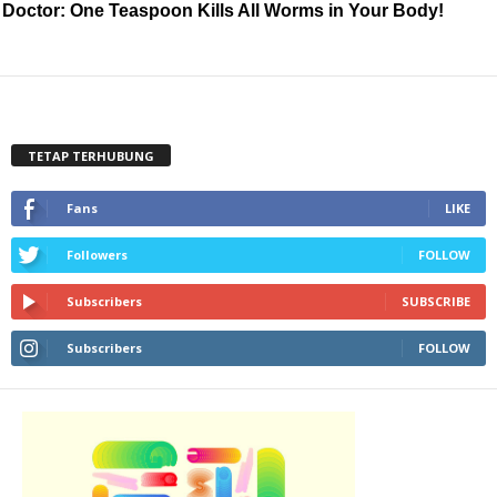
Doctor: One Teaspoon Kills All Worms in Your Body!
TETAP TERHUBUNG
Fans
LIKE
Followers
FOLLOW
Subscribers
SUBSCRIBE
Subscribers
FOLLOW