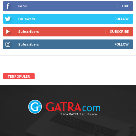
Fans
LIKE
Followers
FOLLOW
Subscribers
SUBSCRIBE
Subscribers
FOLLOW