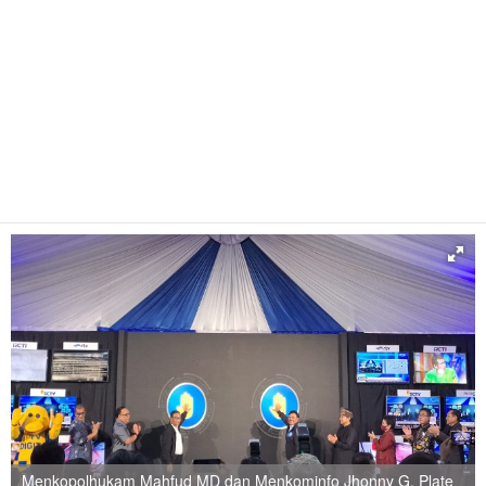
Menkopolhukam Mahfud MD dan Menkominfo Jhonny G. Plate