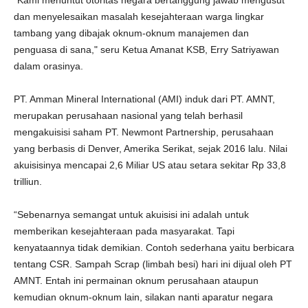
“Kami menuntut otoritas negara bertanggung jawab mengusut
dan menyelesaikan masalah kesejahteraan warga lingkar
tambang yang dibajak oknum-oknum manajemen dan
penguasa di sana," seru Ketua Amanat KSB, Erry Satriyawan
dalam orasinya.
PT. Amman Mineral International (AMI) induk dari PT. AMNT,
merupakan perusahaan nasional yang telah berhasil
mengakuisisi saham PT. Newmont Partnership, perusahaan
yang berbasis di Denver, Amerika Serikat, sejak 2016 lalu. Nilai
akuisisinya mencapai 2,6 Miliar US atau setara sekitar Rp 33,8
trilliun.
“Sebenarnya semangat untuk akuisisi ini adalah untuk
memberikan kesejahteraan pada masyarakat. Tapi
kenyataannya tidak demikian. Contoh sederhana yaitu berbicara
tentang CSR. Sampah Scrap (limbah besi) hari ini dijual oleh PT
AMNT. Entah ini permainan oknum perusahaan ataupun
kemudian oknum-oknum lain, silakan nanti aparatur negara