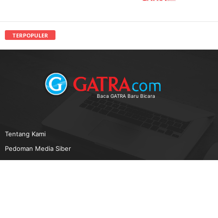
TERPOPULER
Baca GATRA Baru Bicara
Tentang Kami
Pedoman Media Siber
Karir
Beriklan
Disclaimer