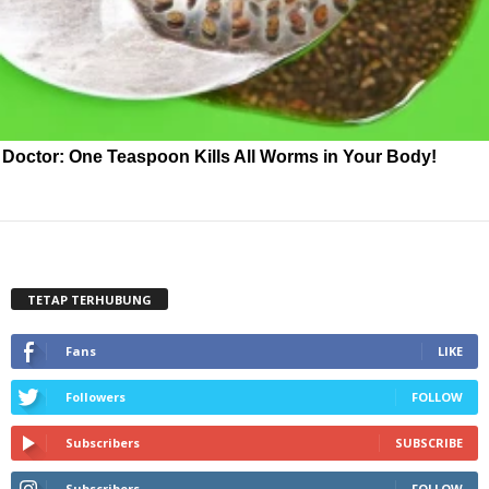
Doctor: One Teaspoon Kills All Worms in Your Body!
TETAP TERHUBUNG
Fans
LIKE
Followers
FOLLOW
Subscribers
SUBSCRIBE
Subscribers
FOLLOW