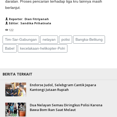
daratan. Proses pencarian terhadap tiga kru lainnya masih
berlanjut.
Reporter: Dian Fitriyanah
Editor: Sandika Prihatnala
122
Tim-Sar-Gabungan
nelayan
polisi
Bangka-Belitung
Babel
kecelakaan-helikopter-Polri
BERITA TERKAIT
Endorse Judol, Selebgram Cantik Jepara
Kantongi Jutaan Rupiah
Dua Nelayan Semau Diringkus Polisi Karena
Bawa Bom Ikan Saat Melaut