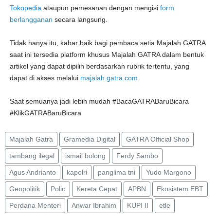
Tokopedia
ataupun pemesanan dengan mengisi
form
berlangganan
secara langsung.
Tidak hanya itu, kabar baik bagi pembaca setia Majalah GATRA
saat ini tersedia platform khusus Majalah GATRA dalam bentuk
artikel yang dapat dipilih berdasarkan rubrik tertentu, yang
dapat di akses melalui
majalah.gatra.com
.
Saat semuanya jadi lebih mudah #BacaGATRABaruBicara
#KlikGATRABaruBicara
Majalah Gatra
Gramedia Digital
GATRA Official Shop
tambang ilegal
ismail bolong
Ferdy Sambo
Agus Andrianto
kapolri
panglima tni
Yudo Margono
Geopolitik
Polio
Kereta Cepat
APBN
Ekosistem EBT
Perdana Menteri
Anwar Ibrahim
KUPI II
etle