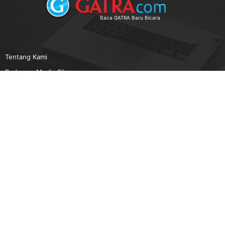
Baca GATRA Baru Bicara
Tentang Kami
Pedoman Media Siber
Karir
Beriklan
Disclaimer