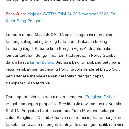
mengangkat isu actual dari segala sisi kehidupan.
Baca Juga:
Majalah GATRA Edisi 24-30 November 2022: Palu
Kotor Sang Pengadil
Laporan utama Majalah GATRA edisi minggu ini mengulas
tentang saling tuding beking batu bara. Buka aib beking
tambang ilegal, Kabareskrim Komjen Agus Andrianto baku
lempar tuduhan dengan mantan Kadivpropam Ferdy Sambo
dalam kasus
Ismail Bolong
. Aib jasa beking tambang batu bara
ilegal kembali mengguncang Polri. Kapolri Jenderal Listyo Sigit
perlu segera menyelesaikan persoalan dengan cepat,
transparan, dan terbuka.
Dari Laporan khusus ada ulasan mengenai
Panglima TNI
di
tengah tantangan geopolitik. Presiden Jokowi menunjuk Kepala
Staf TNI Angkatan Laut Laksamana Yudo Margono sebagai
calon Panglima TNI. Tidak hanya soal rotasi matra, penunjukan
tersebut beralasan di tengah kuatnya tekanan geopolitik dan visi