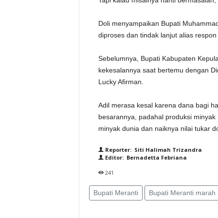
Tapi kalau misalnya nanti bermasalah, 
Doli menyampaikan Bupati Muhammad A
diproses dan tindak lanjut alias respo
Sebelumnya, Bupati Kabupaten Kepu
kekesalannya saat bertemu dengan D
Lucky Afirman.
Adil merasa kesal karena dana bagi ha
besarannya, padahal produksi minyak 
minyak dunia dan naiknya nilai tukar d
Reporter: Siti Halimah Trizandra
Editor: Bernadetta Febriana
241
Bupati Meranti
Bupati Meranti marah