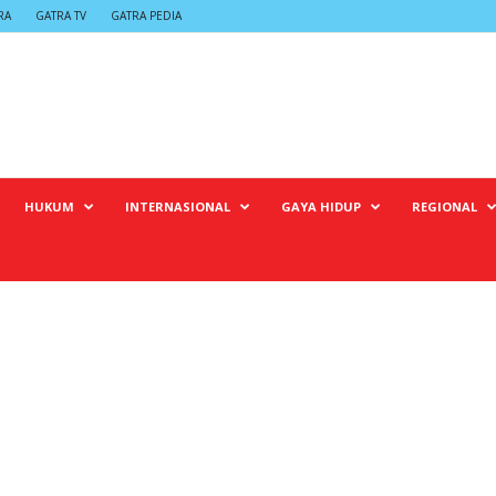
RA
GATRA TV
GATRA PEDIA
HUKUM
INTERNASIONAL
GAYA HIDUP
REGIONAL