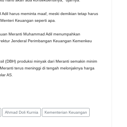
itu nanti akan ada konsekuensinya,” ujarnya.
dil harus meminta maaf, meski demikian tetap harus
n Menteri Keuangan seperti apa.
lauan Meranti Muhammad Adil menumpahkan
irektur Jenderal Perimbangan Keuangan Kemenkeu
sil (DBH) produksi minyak dari Meranti semakin minim
Meranti terus meninggi di tengah melonjaknya harga
olar AS.
Ahmad Doli Kurnia
Kementerian Keuangan