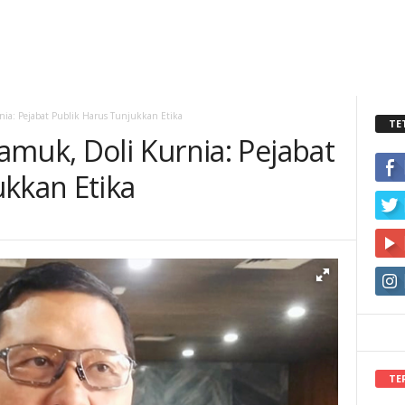
nia: Pejabat Publik Harus Tunjukkan Etika
TE
amuk, Doli Kurnia: Pejabat
ukkan Etika