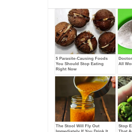
5 Parasite-Causing Foods
Doctor
You Should Stop Eating
All Wo
Right Now
The Stool Will Fly Out
Stop E
Immediately If You Drink It
That A