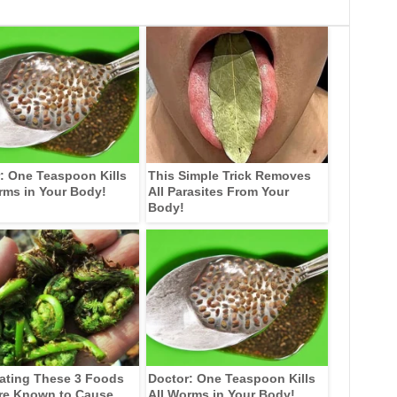
: One Teaspoon Kills
This Simple Trick Removes
rms in Your Body!
All Parasites From Your
Body!
ating These 3 Foods
Doctor: One Teaspoon Kills
re Known to Cause
All Worms in Your Body!