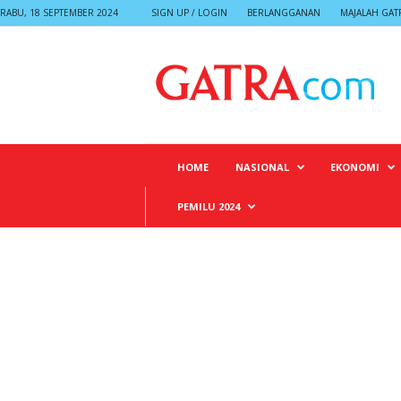
RABU, 18 SEPTEMBER 2024
SIGN UP / LOGIN
BERLANGGANAN
MAJALAH GAT
G
A
T
R
A
HOME
NASIONAL
EKONOMI
PEMILU 2024