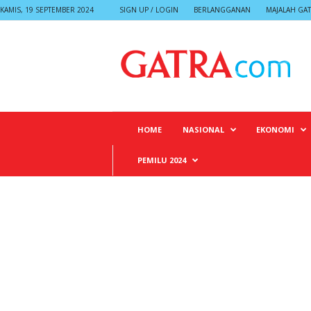
KAMIS, 19 SEPTEMBER 2024
SIGN UP / LOGIN
BERLANGGANAN
MAJALAH GA
G
A
T
R
A
HOME
NASIONAL
EKONOMI
PEMILU 2024