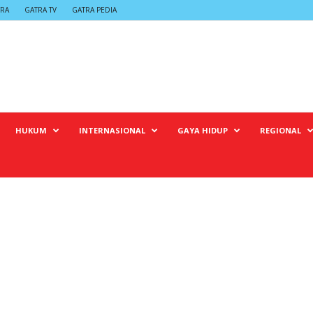
TRA
GATRA TV
GATRA PEDIA
HUKUM
INTERNASIONAL
GAYA HIDUP
REGIONAL