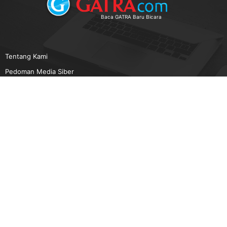
Baca GATRA Baru Bicara
Tentang Kami
Pedoman Media Siber
Karir
Beriklan
Disclaimer