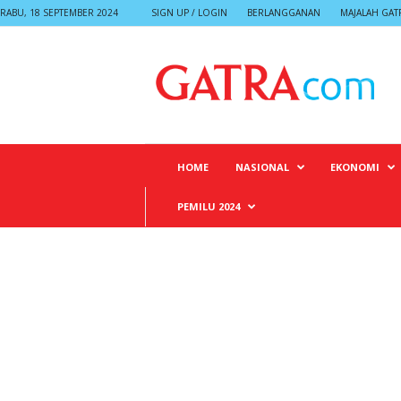
RABU, 18 SEPTEMBER 2024
SIGN UP / LOGIN
BERLANGGANAN
MAJALAH GAT
G
A
T
R
A
HOME
NASIONAL
EKONOMI
PEMILU 2024