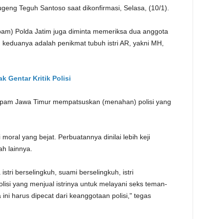
geng Teguh Santoso saat dikonfirmasi, Selasa, (10/1).
TE
am) Polda Jatim juga diminta memeriksa dua anggota
, keduanya adalah penikmat tubuh istri AR, yakni MH,
k Gentar Kritik Polisi
Propam Jawa Timur mempatsuskan (menahan) polisi yang
oral yang bejat. Perbuatannya dinilai lebih keji
h lainnya.
stri berselingkuh, suami berselingkuh, istri
olisi yang menjual istrinya untuk melayani seks teman-
ni harus dipecat dari keanggotaan polisi," tegas