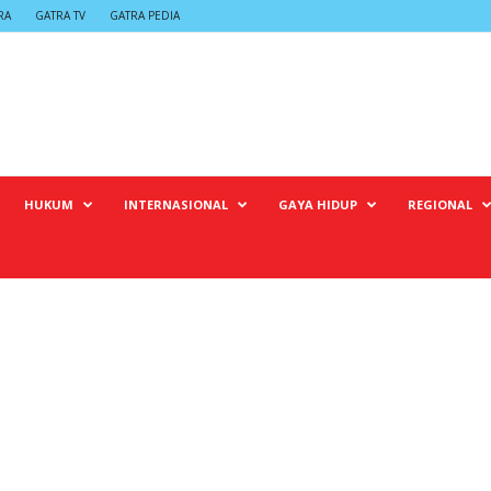
RA
GATRA TV
GATRA PEDIA
HUKUM
INTERNASIONAL
GAYA HIDUP
REGIONAL