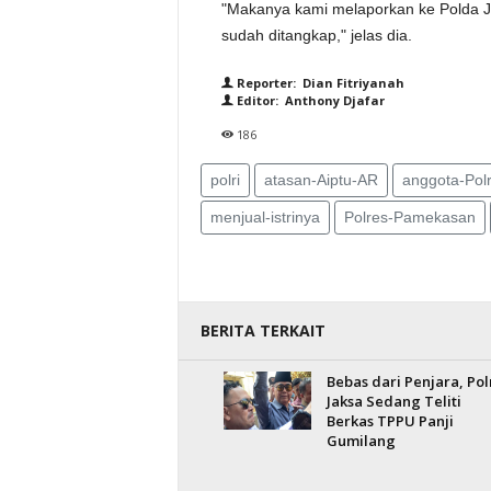
"Makanya kami melaporkan ke Polda Jat
sudah ditangkap," jelas dia.
Reporter: Dian Fitriyanah
Editor: Anthony Djafar
186
polri
atasan-Aiptu-AR
anggota-Pol
menjual-istrinya
Polres-Pamekasan
BERITA TERKAIT
Bebas dari Penjara, Polr
Jaksa Sedang Teliti
Berkas TPPU Panji
Gumilang