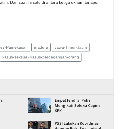
im. Dan saat ini satu di antara ketiga oknum terlapor
res-Pamekasan
madura
Jawa-Timur-Jatim
kasus-seksual-Kasus-perdagangan-orang
i:
Empat Jendral Polri
Mengikuti Seleksi Capim
KPK
PSSI Lakukan Koordinasi
dengan Polri Soal Jadwal