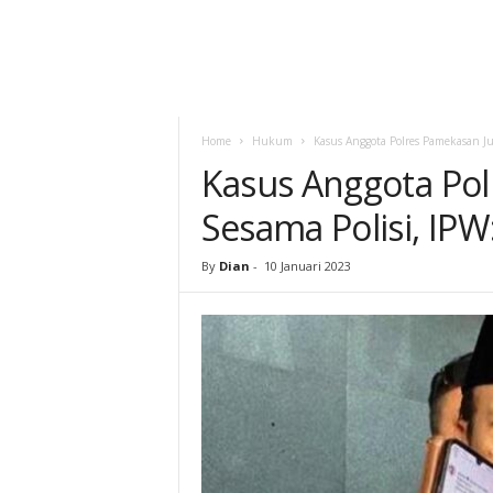
Home
Hukum
Kasus Anggota Polres Pamekasan Jual
Kasus Anggota Polr
Sesama Polisi, IPW
By
Dian
-
10 Januari 2023