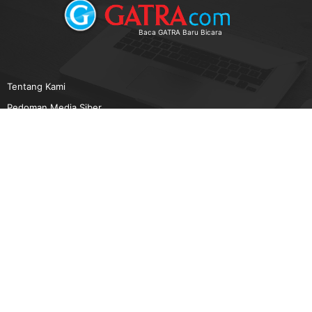
Baca GATRA Baru Bicara
Tentang Kami
Pedoman Media Siber
Karir
Beriklan
Disclaimer