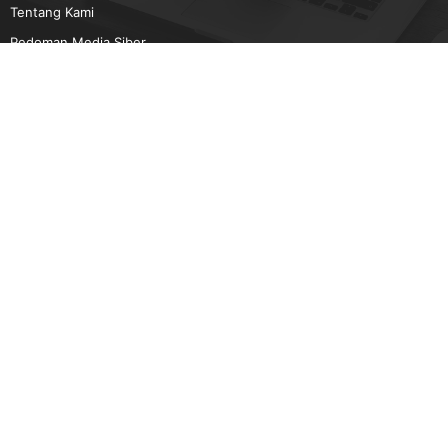
Tentang Kami
Pedoman Media Siber
Karir
Beriklan
Disclaimer
Unduh Aplikasi Gatra.com
Android
IOS