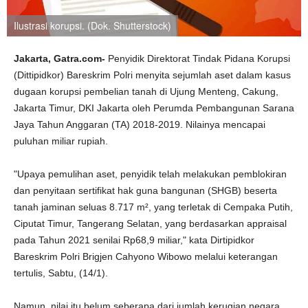
Ilustrasi korupsi. (Dok. Shutterstock)
Jakarta, Gatra.com-
Penyidik Direktorat Tindak Pidana Korupsi
(Dittipidkor) Bareskrim Polri menyita sejumlah aset dalam kasus
dugaan korupsi pembelian tanah di Ujung Menteng, Cakung,
Jakarta Timur, DKI Jakarta oleh Perumda Pembangunan Sarana
Jaya Tahun Anggaran (TA) 2018-2019. Nilainya mencapai
puluhan miliar rupiah.
"Upaya pemulihan aset, penyidik telah melakukan pemblokiran
dan penyitaan sertifikat hak guna bangunan (SHGB) beserta
tanah jaminan seluas 8.717 m², yang terletak di Cempaka Putih,
Ciputat Timur, Tangerang Selatan, yang berdasarkan appraisal
pada Tahun 2021 senilai Rp68,9 miliar," kata Dirtipidkor
Bareskrim Polri Brigjen Cahyono Wibowo melalui keterangan
tertulis, Sabtu, (14/1).
Namun, nilai itu belum seberapa dari jumlah kerugian negara