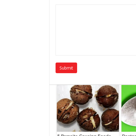
5 Parasite-Causing Foods
Doctor