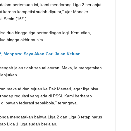
 dalam pertemuan ini, kami mendorong Liga 2 berlanjut.
TE
t karena kompetisi sudah diputar," ujar Manajer
, Senin (16/1).
sisa dua hingga tiga pertandingan lagi. Kemudian,
dua hingga akhir musim.
2, Menpora: Saya Akan Cari Jalan Keluar
 tengah jalan tidak sesuai aturan. Maka, ia mengatakan
lanjutkan.
n maksud dan tujuan ke Pak Menteri, agar liga bisa
terhadap regulasi yang ada di PSSI. Kami berharap
at di bawah federasi sepakbola," terangnya.
tonga mengatakan bahwa Liga 2 dan Liga 3 tetap harus
ebab Liga 1 juga sudah berjalan.