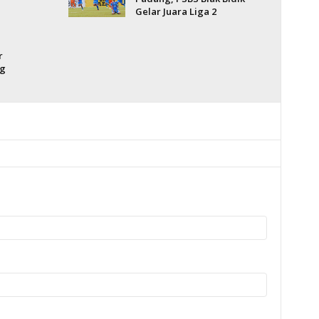
Gelar Juara Liga 2
r
ng