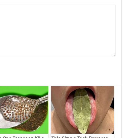
: One Teaspoon Kills
This Simple Trick Removes