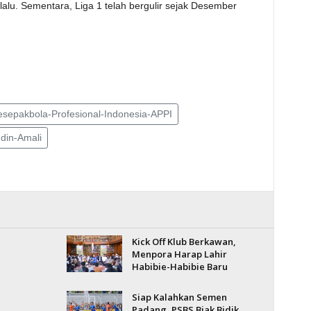
lalu. Sementara, Liga 1 telah bergulir sejak Desember
esepakbola-Profesional-Indonesia-APPI
din-Amali
Kick Off Klub Berkawan,
Menpora Harap Lahir
Habibie-Habibie Baru
Siap Kalahkan Semen
Padang, PSBS Biak Bidik