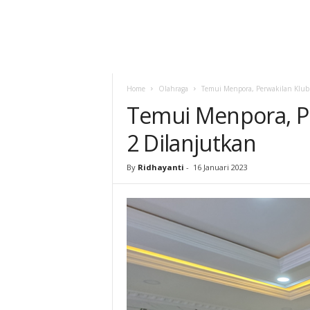
Home
Olahraga
Temui Menpora, Perwakilan Klub 
Temui Menpora, Pe
2 Dilanjutkan
By
Ridhayanti
-
16 Januari 2023