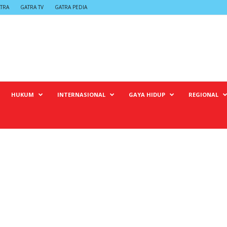
TRA
GATRA TV
GATRA PEDIA
HUKUM
INTERNASIONAL
GAYA HIDUP
REGIONAL