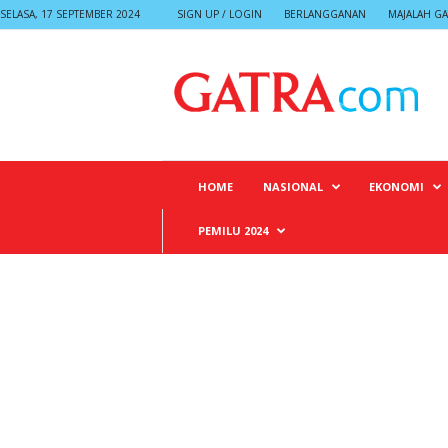
SELASA, 17 SEPTEMBER 2024
SIGN UP / LOGIN
BERLANGGANAN
MAJALAH GA
G
A
T
R
A
HOME
NASIONAL
EKONOMI
PEMILU 2024