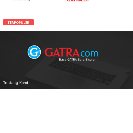
TERPOPULER
Baca GATRA Baru Bicara
Tentang Kami
Pedoman Media Siber
Karir
Beriklan
Disclaimer