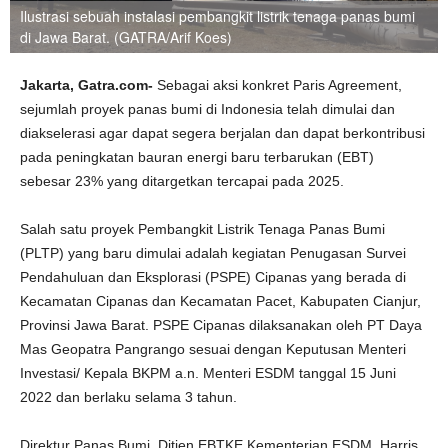
Ilustrasi sebuah instalasi pembangkit listrik tenaga panas bumi
di Jawa Barat. (GATRA/Arif Koes)
Jakarta, Gatra.com-
Sebagai aksi konkret Paris Agreement,
sejumlah proyek panas bumi di Indonesia telah dimulai dan
diakselerasi agar dapat segera berjalan dan dapat berkontribusi
pada peningkatan bauran energi baru terbarukan (EBT)
sebesar 23% yang ditargetkan tercapai pada 2025.
Salah satu proyek Pembangkit Listrik Tenaga Panas Bumi
(PLTP) yang baru dimulai adalah kegiatan Penugasan Survei
Pendahuluan dan Eksplorasi (PSPE) Cipanas yang berada di
Kecamatan Cipanas dan Kecamatan Pacet, Kabupaten Cianjur,
Provinsi Jawa Barat. PSPE Cipanas dilaksanakan oleh PT Daya
Mas Geopatra Pangrango sesuai dengan Keputusan Menteri
Investasi/ Kepala BKPM a.n. Menteri ESDM tanggal 15 Juni
2022 dan berlaku selama 3 tahun.
Direktur Panas Bumi, Ditjen EBTKE Kementerian ESDM, Harris