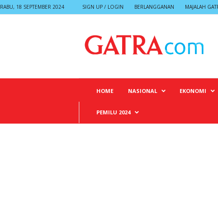
RABU, 18 SEPTEMBER 2024
SIGN UP / LOGIN
BERLANGGANAN
MAJALAH GAT
G
A
T
R
A
HOME
NASIONAL
EKONOMI
PEMILU 2024