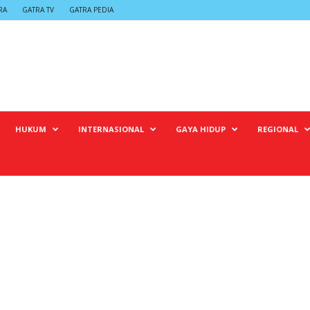
RA
GATRA TV
GATRA PEDIA
HUKUM
INTERNASIONAL
GAYA HIDUP
REGIONAL