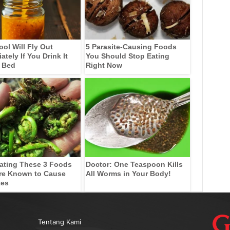
ool Will Fly Out
5 Parasite-Causing Foods
tely If You Drink It
You Should Stop Eating
 Bed
Right Now
ating These 3 Foods
Doctor: One Teaspoon Kills
re Known to Cause
All Worms in Your Body!
tes
Tentang Kami