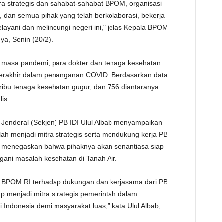
ra strategis dan sahabat-sahabat BPOM, organisasi
TE
 dan semua pihak yang telah berkolaborasi, bekerja
yani dan melindungi negeri ini," jelas Kepala BPOM
ya, Senin (20/2).
l masa pandemi, para dokter dan tenaga kesehatan
terakhir dalam penanganan COVID. Berdasarkan data
2 ribu tenaga kesehatan gugur, dan 756 diantaranya
is.
s Jenderal (Sekjen) PB IDI Ulul Albab menyampaikan
ah menjadi mitra strategis serta mendukung kerja PB
pun menegaskan bahwa pihaknya akan senantiasa siap
ani masalah kesehatan di Tanah Air.
n BPOM RI terhadap dukungan dan kerjasama dari PB
iap menjadi mitra strategis pemerintah dalam
Indonesia demi masyarakat luas,” kata Ulul Albab,