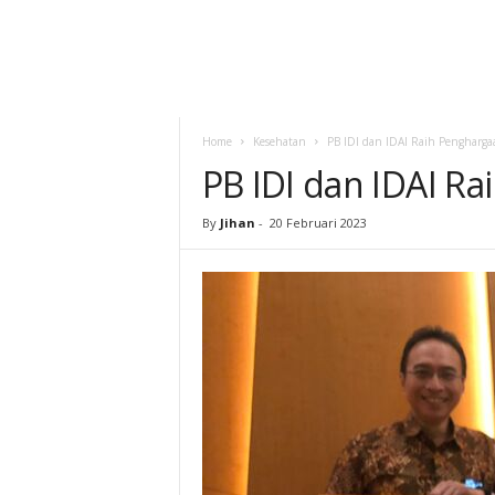
Home
Kesehatan
PB IDI dan IDAI Raih Pengharg
PB IDI dan IDAI R
By
Jihan
-
20 Februari 2023