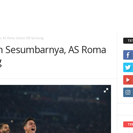
, AS Roma Gebuk RB Salzburg
TE
n Sesumbarnya, AS Roma
g