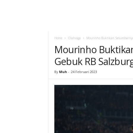
Home
Olahraga
Mourinho Buktikan Sesumbarnya
Mourinho Buktika
Gebuk RB Salzbur
By
Muh
-
24 Februari 2023