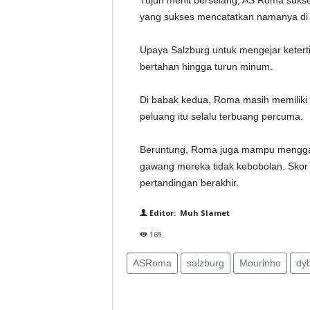
Tujuh menit berselang, AS Roma sukse
yang sukses mencatatkan namanya di p
Upaya Salzburg untuk mengejar ketert
bertahan hingga turun minum.
Di babak kedua, Roma masih memiliki
peluang itu selalu terbuang percuma.
Beruntung, Roma juga mampu menggag
gawang mereka tidak kebobolan. Sko
pertandingan berakhir.
Editor: Muh Slamet
169
ASRoma
salzburg
Mourinho
dy