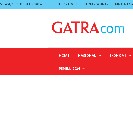
SELASA, 17 SEPTEMBER 2024
SIGN UP / LOGIN
BERLANGGANAN
MAJALAH GA
G
A
T
R
A
HOME
NASIONAL
EKONOMI
PEMILU 2024