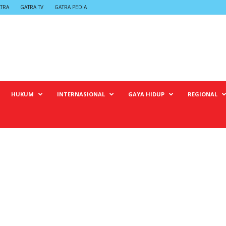
TRA
GATRA TV
GATRA PEDIA
HUKUM
INTERNASIONAL
GAYA HIDUP
REGIONAL