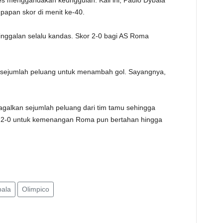
s menggandakan keunggulan. Kali ini, Paulo Dybala
apan skor di menit ke-40.
inggalan selalu kandas. Skor 2-0 bagi AS Roma
 sejumlah peluang untuk menambah gol. Sayangnya,
alkan sejumlah peluang dari tim tamu sehingga
r 2-0 untuk kemenangan Roma pun bertahan hingga
bala
Olimpico