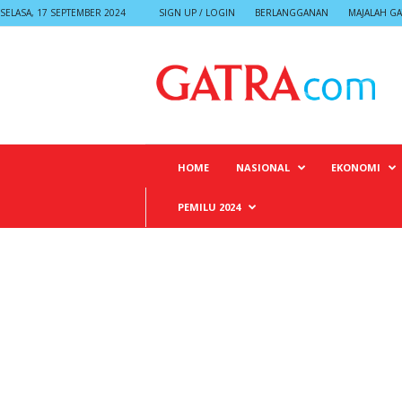
SELASA, 17 SEPTEMBER 2024
SIGN UP / LOGIN
BERLANGGANAN
MAJALAH GA
G
A
T
R
A
HOME
NASIONAL
EKONOMI
PEMILU 2024