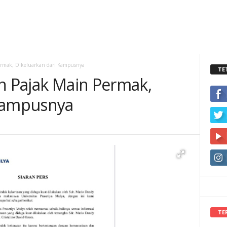
ermak, Dikeluarkan dari Kampusnya
TE
en Pajak Main Permak,
 Kampusnya