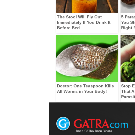
The Stool Will Fly Out
5 Para
Immediately If You Drink It
You Sh
Before Bed
Right
Doctor: One Teaspoon Kills
Stop E
All Worms in Your Body!
That A
Parasi
Baca GATRA Baru Bicara