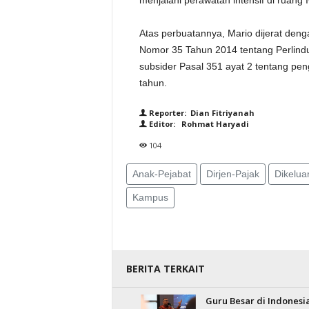
menjalani perawatan intensif di ruang 
Atas perbuatannya, Mario dijerat deng
Nomor 35 Tahun 2014 tentang Perlin
subsider Pasal 351 ayat 2 tentang p
tahun.
Reporter: Dian Fitriyanah
Editor: Rohmat Haryadi
104
Anak-Pejabat
Dirjen-Pajak
Dikelua
Kampus
BERITA TERKAIT
Guru Besar di Indonesia