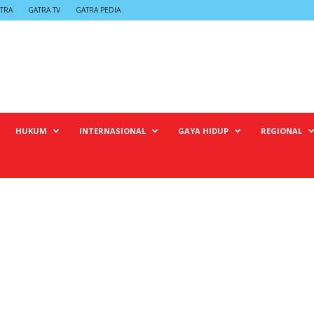
TRA
GATRA TV
GATRA PEDIA
HUKUM
INTERNASIONAL
GAYA HIDUP
REGIONAL