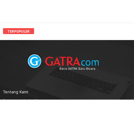
TERPOPULER
Baca GATRA Baru Bicara
Tentang Kami
Pedoman Media Siber
Karir
Beriklan
Disclaimer