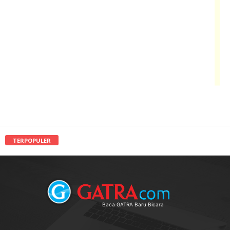
TERPOPULER
Baca GATRA Baru Bicara