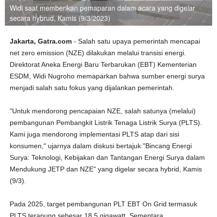
Widi saat memberikan pemaparan dalam acara yang digelar
secara hybrud, Kamis (9/3/2023)
Jakarta, Gatra.com
- Salah satu upaya pemerintah mencapai
net zero emission (NZE) dilakukan melalui transisi energi.
Direktorat Aneka Energi Baru Terbarukan (EBT) Kementerian
ESDM, Widi Nugroho memaparkan bahwa sumber energi surya
menjadi salah satu fokus yang dijalankan pemerintah.
"Untuk mendorong pencapaian NZE, salah satunya (melalui)
pembangunan Pembangkit Listrik Tenaga Listrik Surya (PLTS).
Kami juga mendorong implementasi PLTS atap dari sisi
konsumen," ujarnya dalam diskusi bertajuk "Bincang Energi
Surya: Teknologi, Kebijakan dan Tantangan Energi Surya dalam
Mendukung JETP dan NZE" yang digelar secara hybrid, Kamis
(9/3).
Pada 2025, target pembangunan PLT EBT On Grid termasuk
PLTS terapung sebesar 18,5 gigawatt. Sementara,