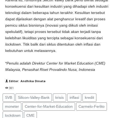
Karena itu, runtuhnya Silicon Valley Bank perlu dilihat sebagai
konsekuensi dari kesulitan industri yang dihadapi oleh industri
teknologi dalam beberapa tahun terakhir. Kesulitan tersebut
dapat dijelaskan dengan alat penghancur kreatif dan proses
pemicu siklus bisnisnya (inovasi yang diikuti oleh imitasi
spekulatif), tetapi proses tersebut tidak akan terjadi tanpa
kelebihan likuiditas yang tercipta sebagai konsekuensi dari
lockdown
. Titik balik dari siklus ditentukan oleh inflasi dan
kebutuhan untuk melawannya.
*
Penulis adalah Direktur Center for Market Education (CME)
Malaysia, Penasihat Riset Provalindo Nusa, Indonesia
Editor: Andhika Dinata
381
SVB
Silicon-Valley-Bank
krisis
inflasi
kredit
moneter
Center-for-Market-Education
Carmelo-Ferlito
lockdown
CME