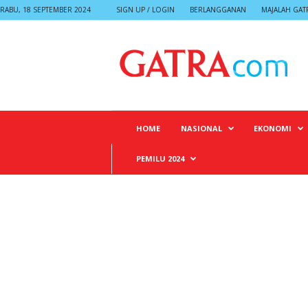
RABU, 18 SEPTEMBER 2024
SIGN UP / LOGIN
BERLANGGANAN
MAJALAH GAT
G
A
T
R
A
HOME
NASIONAL
EKONOMI
PEMILU 2024