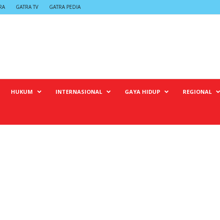
RA
GATRA TV
GATRA PEDIA
HUKUM
INTERNASIONAL
GAYA HIDUP
REGIONAL