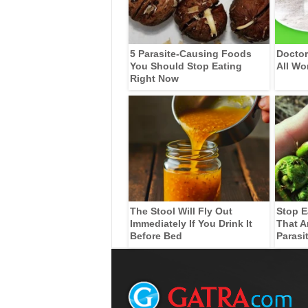
5 Parasite-Causing Foods
Doctor
You Should Stop Eating
All Wo
Right Now
The Stool Will Fly Out
Stop E
Immediately If You Drink It
That A
Before Bed
Parasi