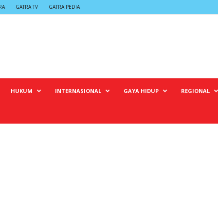
RA
GATRA TV
GATRA PEDIA
HUKUM
INTERNASIONAL
GAYA HIDUP
REGIONAL