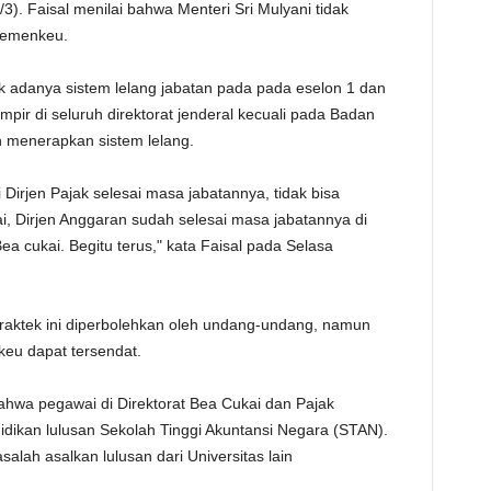
3). Faisal menilai bahwa Menteri Sri Mulyani tidak
TE
Kemenkeu.
k adanya sistem lelang jabatan pada pada eselon 1 dan
hampir di seluruh direktorat jenderal kecuali pada Badan
h menerapkan sistem lelang.
 Dirjen Pajak selesai masa jabatannya, tidak bisa
i, Dirjen Anggaran sudah selesai masa jabatannya di
Bea cukai. Begitu terus," kata Faisal pada Selasa
 praktek ini diperbolehkan oleh undang-undang, namun
eu dapat tersendat.
hwa pegawai di Direktorat Bea Cukai dan Pajak
didikan lulusan Sekolah Tinggi Akuntansi Negara (STAN).
asalah asalkan lulusan dari Universitas lain
.