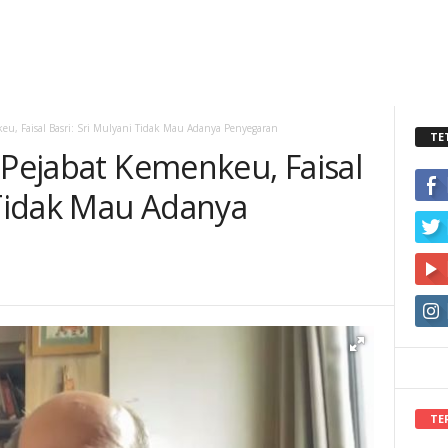
keu, Faisal Basri: Sri Mulyani Tidak Mau Adanya Penyegaran
TE
 Pejabat Kemenkeu, Faisal
 Tidak Mau Adanya