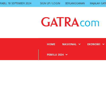
RABU, 18 SEPTEMBER 2024
SIGN UP / LOGIN
BERLANGGANAN
MAJALAH GAT
G
A
T
R
A
HOME
NASIONAL
EKONOMI
PEMILU 2024