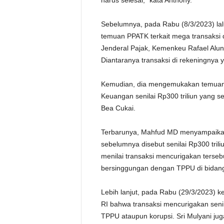
harus selesai," kata Anthony.
Sebelumnya, pada Rabu (8/3/2023) l
temuan PPATK terkait mega transaksi da
Jenderal Pajak, Kemenkeu Rafael Alun
Diantaranya transaksi di rekeningnya 
Kemudian, dia mengemukakan temuan b
Keuangan senilai Rp300 triliun yang se
Bea Cukai.
Terbarunya, Mahfud MD menyampaikan
sebelumnya disebut senilai Rp300 triliu
menilai transaksi mencurigakan terse
bersinggungan dengan TPPU di bidang
Lebih lanjut, pada Rabu (29/3/2023) 
RI bahwa transaksi mencurigakan senil
TPPU ataupun korupsi. Sri Mulyani ju