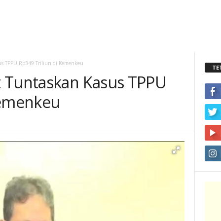
us TPPU Rp349 Triliun di Kemenkeu
TE
t Tuntaskan Kasus TPPU
Kemenkeu