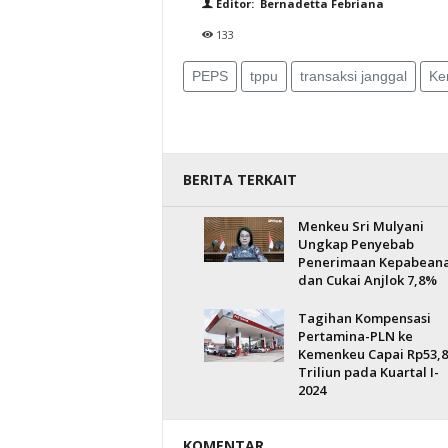
Editor: Bernadetta Febriana
133
PEPS
tppu
transaksi janggal
Ke
BERITA TERKAIT
Menkeu Sri Mulyani
Ungkap Penyebab
Penerimaan Kepabean
dan Cukai Anjlok 7,8%
Tagihan Kompensasi
Pertamina-PLN ke
Kemenkeu Capai Rp53,8
Triliun pada Kuartal I-
2024
KOMENTAR