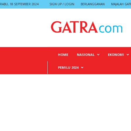
RABU, 18 SEPTEMBER 2024
SIGN UP / LOGIN
BERLANGGANAN
MAJALAH GAT
G
A
T
R
A
HOME
NASIONAL
EKONOMI
PEMILU 2024