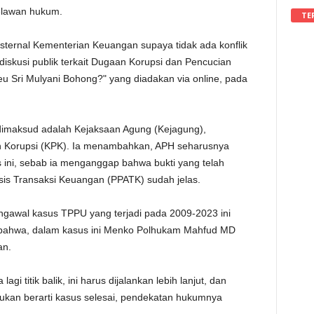
elawan hukum.
TE
sternal Kementerian Keuangan supaya tidak ada konflik
 diskusi publik terkait Dugaan Korupsi dan Pencucian
u Sri Mulyani Bohong?" yang diadakan via online, pada
imaksud adalah Kejaksaan Agung (Kejagung),
n Korupsi (KPK). Ia menambahkan, APH seharusnya
 ini, sebab ia menganggap bahwa bukti yang telah
lisis Transaksi Keuangan (PPATK) sudah jelas.
ngawal kasus TPPU yang terjadi pada 2009-2023 ini
n bahwa, dalam kasus ini Menko Polhukam Mahfud MD
an.
agi titik balik, ini harus dijalankan lebih lanjut, dan
bukan berarti kasus selesai, pendekatan hukumnya