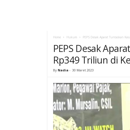
Home
Hukum
PEPS Desak Aparat Tuntaskan Kas
PEPS Desak Apara
Rp349 Triliun di 
By
Nadia
-
30 Maret 2023