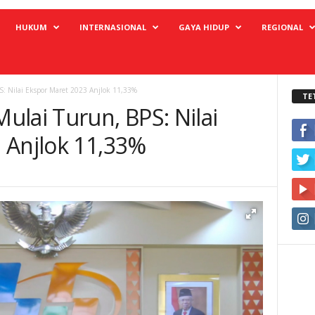
HUKUM
INTERNASIONAL
GAYA HIDUP
REGIONAL
S: Nilai Ekspor Maret 2023 Anjlok 11,33%
TE
lai Turun, BPS: Nilai
 Anjlok 11,33%