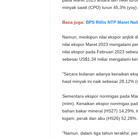
pada Maret 2023 antara lain nikel tur
minyak sawit (CPO) turun 45,3% (yoy).
Baca juga:
BPS Rillis NTP Maret Nai
Namun, meskipun nilai ekspor anjlok 
nilai ekspor Maret 2023 mengalami p
nilai ekspor pada Februari 2023 sebes
sebesar US$1,34 miliar mengalami ke
"Secara bulanan adanya kenaikan eks
hasil minyak ini naik sebesar 28,12% (
Sementara ekspor nonmigas pada Maret
(mtm). Kenaikan ekspor nonmigas pad
bahan bakar mineral (HS27) 14,29%, l
logam, perak dan abu (HS26) 52,28%.
"Namun, dalam tiga tahun terakhir, pe