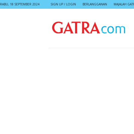
RABU, 18 SEPTEMBER 2024
SIGN UP / LOGIN
BERLANGGANAN
MAJALAH GAT
G
A
T
R
A