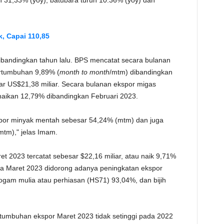
un 31,33% (yoy), batubara turun 10.36% (yoy) dan
k, Capai 110,85
dibandingkan tahun lalu. BPS mencatat secara bulanan
ertumbuhan 9,89% (
month to month
/mtm) dibandingkan
ar US$21,38 miliar. Secara bulanan ekspor migas
naikan 12,79% dibandingkan Februari 2023.
por minyak mentah sebesar 54,24% (mtm) dan juga
mtm)," jelas Imam.
 2023 tercatat sebesar $22,16 miliar, atau naik 9,71%
a Maret 2023 didorong adanya peningkatan ekspor
ogam mulia atau perhiasan (HS71) 93,04%, dan bijih
rtumbuhan ekspor Maret 2023 tidak setinggi pada 2022