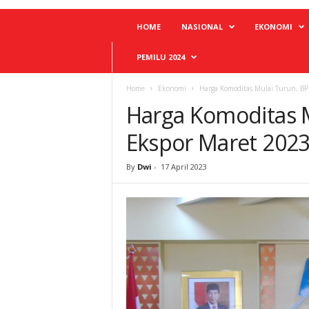
HOME
NASIONAL
EKONOMI
PEMILU 2024
Home
Ekonomi
Harga Komoditas Mulai Turun, BP
Harga Komoditas Mu
Ekspor Maret 2023
By
Dwi
-
17 April 2023